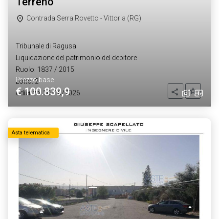
terreno
Contrada Serra Rovetto - Vittoria (RG)
Tribunale di Ragusa
Liquidazione del patrimonio del debitore
Ruolo: 1837 / 2015
Prezzo base
Lotto: 2
€ 100.839,9
Aggiung
Condividi
Udienza: 30/10/2026
Asta telematica