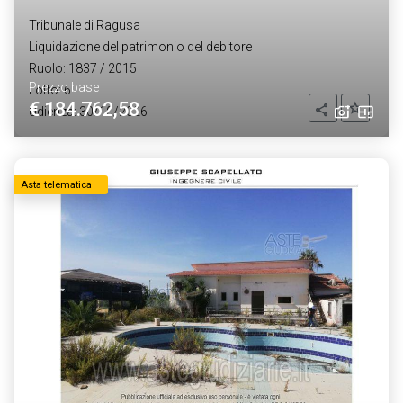
Tribunale di Ragusa
Liquidazione del patrimonio del debitore
Ruolo: 1837 / 2015
Prezzo base
Lotto: 6
€ 184.762,58
Aggiung
Condividi
Udienza: 30/10/2026
Asta telematica