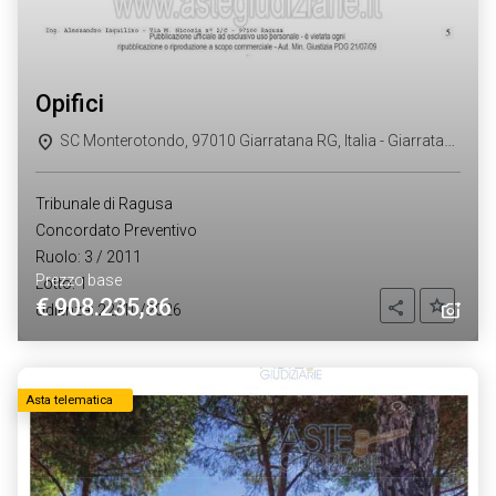
opifici
SC Monterotondo, 97010 Giarratana RG, Italia - Giarratana (RG)
Tribunale di Ragusa
Concordato Preventivo
Ruolo: 3 / 2011
Prezzo base
Lotto: 1
€ 908.235,86
Aggiung
Condividi
Udienza: 22/10/2026
Asta telematica