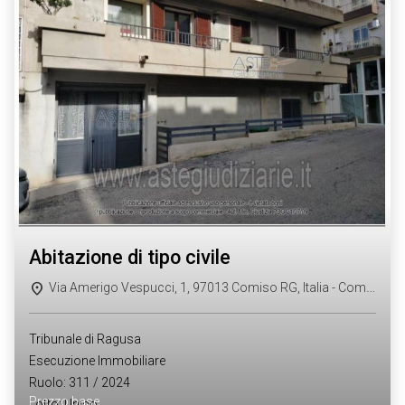
abitazione di tipo civile
Via Amerigo Vespucci, 1, 97013 Comiso RG, Italia - Comiso (RG)
Tribunale di Ragusa
Esecuzione Immobiliare
Ruolo: 311 / 2024
Prezzo base
Lotto: Unico