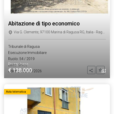
abitazione di tipo economico
Via G. Clemente, 97100 Marina di Ragusa RG, Italia - Ragusa (RG)
Tribunale di Ragusa
Esecuzione Immobiliare
Ruolo: 54 / 2019
Prezzo base
Lotto: Unico
€ 138.000
Aggiung
Condividi
Udienza: 20/10/2026
Asta telematica