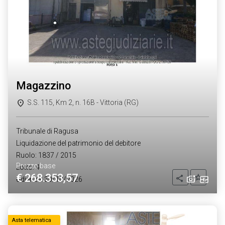
magazzino
S.S. 115, Km 2, n. 16B - Vittoria (RG)
Tribunale di Ragusa
Liquidazione del patrimonio del debitore
Ruolo: 1837 / 2015
Prezzo base
Lotto: 4
€ 268.353,57
Aggiung
Condividi
Udienza: 30/10/2026
Asta telematica