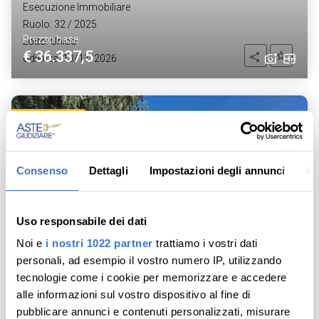
Esecuzione Immobiliare
Ruolo: 32 / 2025
Prezzo base
Lotto: Unico
€ 36.337,5
Aggiung
Condividi
Udienza: 13/11/2026
Asta telematica
Consenso
Dettagli
Impostazioni degli annunci
In
Uso responsabile dei dati
Noi e
i nostri 1022 partner
trattiamo i vostri dati
personali, ad esempio il vostro numero IP, utilizzando
tecnologie come i cookie per memorizzare e accedere
alle informazioni sul vostro dispositivo al fine di
pubblicare annunci e contenuti personalizzati, misurare