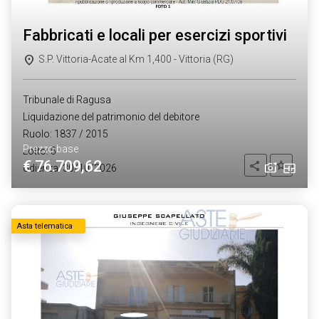
fabbricati e locali per esercizi sportivi
S.P. Vittoria-Acate al Km 1,400 - Vittoria (RG)
Tribunale di Ragusa
Liquidazione del patrimonio del debitore
Ruolo: 1837 / 2015
Prezzo base
Lotto: 5
€ 76.709,62
Aggiung
Condividi
Udienza: 30/10/2026
Asta telematica