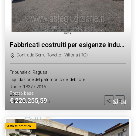
fabbricati costruiti per esigenze industriali
Contrada Serra Rovetto - Vittoria (RG)
Tribunale di Ragusa
Liquidazione del patrimonio del debitore
Ruolo: 1837 / 2015
Prezzo base
Lotto: 1
€ 220.255,59
Aggiung
Condividi
Udienza: 30/10/2026
Asta telematica