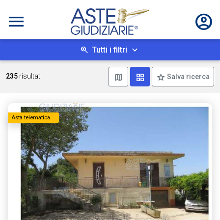
Tutti i filtri
Mostra mappa
Mostra come box
235
risultati
Salva ricerca
Asta telematica