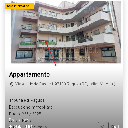
Asta telematica
appartamento
Via Alcide de Gasperi, 97100 Ragusa RG, Italia - Vittoria (RG)
Tribunale di Ragusa
Esecuzione Immobiliare
Ruolo: 235 / 2025
Prezzo base
Lotto: Unico
€ 84.000
Aggiung
Condividi
Udienza: 13/11/2026