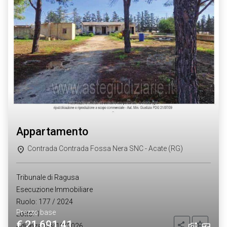
appartamento
Contrada Contrada Fossa Nera SNC - Acate (RG)
Tribunale di Ragusa
Esecuzione Immobiliare
Ruolo: 177 / 2024
Prezzo base
Lotto: 1
€ 21.691,41
Aggiung
Condividi
Udienza: 08/10/2026