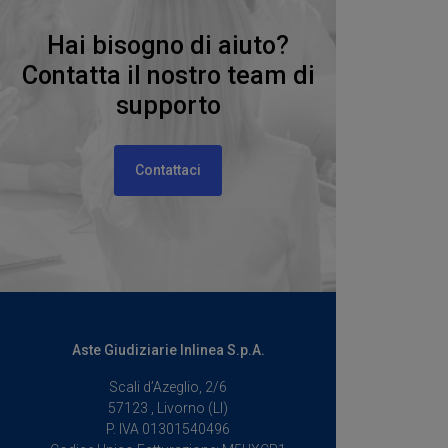
Hai bisogno di aiuto?
Contatta il nostro team di
supporto
Contattaci
Aste Giudiziarie Inlinea S.p.A.
Scali d’Azeglio, 2/6
57123 , Livorno (LI)
P. IVA 01301540496