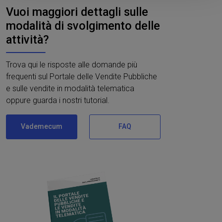
Vuoi maggiori dettagli sulle
Approfondisci come vengono elaborati i tuoi dati personali
modalità di svolgimento delle
e imposta le tue preferenze nella
sezione dettagli
. Puoi
modificare o ritirare il tuo consenso in qualsiasi momento
attività?
dalla Dichiarazione sui cookie.
Trova qui le risposte alle domande più
Utilizziamo i cookie per personalizzare contenuti ed
frequenti sul Portale delle Vendite Pubbliche
annunci, per fornire funzionalità dei social media e per
e sulle vendite in modalità telematica
analizzare il nostro traffico. Condividiamo inoltre
oppure guarda i nostri tutorial.
informazioni sul modo in cui utilizza il nostro sito con i
nostri partner che si occupano di analisi dei dati web,
Vademecum
FAQ
pubblicità e social media, i quali potrebbero combinarle
con altre informazioni che ha fornito loro o che hanno
raccolto dal suo utilizzo dei loro servizi.