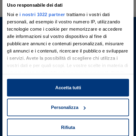
Uso responsabile dei dati
Noi e
i nostri 1022 partner
trattiamo i vostri dati
personali, ad esempio il vostro numero IP, utilizzando
tecnologie come i cookie per memorizzare e accedere
Ti aiutiamo a trovare, comprendere e
Aste Giudiziarie Inlinea S.p.A.
alle informazioni sul vostro dispositivo al fine di
partecipare all’asta in sicurezza.
pubblicare annunci e contenuti personalizzati, misurare
Scali d’Azeglio, 2/6
Con noi, passo dopo passo.
gli annunci e i contenuti, ricercare il pubblico e sviluppare
57123 , Livorno (LI)
i servizi. Avete la possibilità di scegliere chi utilizza i
P. IVA 01301540496
Codice Unico Fatturazione: M5UXCR1
vostri dati e per quali scopi. Le vostre scelte in materia di
Scopri il servizio
REA LI - 116749
privacy sono applicabili solo su questa proprietà digitale
Telefono: +39 0586 20141
in cui avete effettuato le vostre scelte. È possibile
E-mail:
Contattaci
modificare o revocare il proprio consenso in qualsiasi
Accetta tutti
momento dalla Dichiarazione sui cookie o facendo clic
Facebook
Linkedin
Youtube
X
sull'icona di attivazione della privacy.
Iscrizioni ministeriali
Personalizza
Con il tuo consenso, vorremmo anche:
Società iscritta al n. 1 dell’elenco siti web autorizzati dal Ministero
della Giustizia alla pubblicità delle aste giudiziarie - P.D.G.
raccogliere informazioni sulla tua posizione
Rifiuta
21/07/2009
geografica, con un'approssimazione di qualche