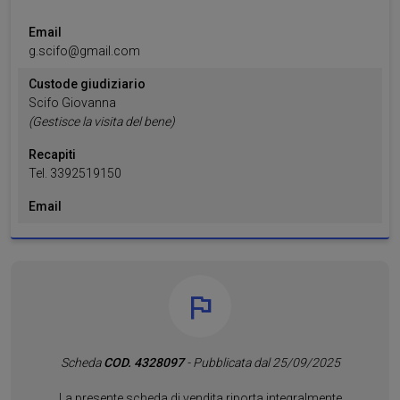
Email
g.scifo@gmail.com
Custode giudiziario
Scifo
Giovanna
(Gestisce la visita del bene)
Recapiti
Tel.
3392519150
Email
Scheda
COD. 4328097
- Pubblicata dal 25/09/2025
La presente scheda di vendita riporta integralmente