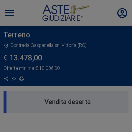
Terreno
Contrada Gaspanella sn, Vittoria (RG)
€ 13.478,00
Offerta minima
€ 10.086,00
Condividi
Aggiungi ai preferiti
Stampa
Vendita deserta