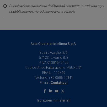
Pubblicazione autorizzata dall’Autorità competente, è vietata ogni
ripubblicazione o riproduzione anche parziale
Aste Giudiziarie Inlinea S.p.A.
Scali d’Azeglio, 2/6
57123 , Livorno (LI)
P. IVA 01301540496
Codice Unico Fatturazione: M5UXCR1
REA LI - 116749
Telefono: +39 0586 20141
E-mail:
Contattaci
Facebook
Linkedin
Youtube
X
Iscrizioni ministeriali