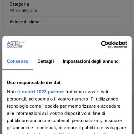
Categoria
Altra categoria
Valore di stima
-
Dati dei beni
Consenso
Dettagli
Impostazioni degli annunci
In
TERRENO
Uso responsabile dei dati
Terreni agricoli con fabbricato non censito al catasto
Noi e
i nostri 1022 partner
trattiamo i vostri dati
fabbricati di mq. 98
personali, ad esempio il vostro numero IP, utilizzando
tecnologie come i cookie per memorizzare e accedere
Ti aiutiamo a trovare, comprendere e
Indirizzo
alle informazioni sul vostro dispositivo al fine di
Contrada Gaspanella sn
,
Vittoria
(RG)
partecipare all’asta in sicurezza.
pubblicare annunci e contenuti personalizzati, misurare
Con noi, passo dopo passo.
Piano
gli annunci e i contenuti, ricercare il pubblico e sviluppare
-