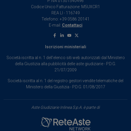
P. IVA 01301540496
Codice Unico Fatturazione: M5UXCR1
REA LI - 116749
Telefono: +39 0586 20141
E-mail:
Contattaci
Facebook
Linkedin
Youtube
X
Iscrizioni ministeriali
Società iscritta al n. 1 dell’elenco siti web autorizzati dal Ministero
della Giustizia alla pubblicità delle aste giudiziarie - P.D.G.
21/07/2009
Società iscritta al n. 1 del registro gestori vendite telematiche del
Ministero della Giustizia - P.D.G. 01/08/2017
Aste Giudiziarie Inlinea S.p.A. è parte di