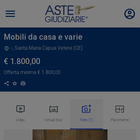
Mobili da casa e varie
-, Santa Maria Capua Vetere (CE)
€ 1.800,00
Offerta minima
€ 1.800,00
Condividi
Aggiungi ai preferiti
Stampa
Video
Virtual tour
Foto (7)
Planimetrie