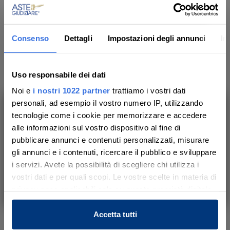
quattro comodini e due specchi.
Indirizzo
Consenso
Dettagli
Impostazioni degli annunci
In
-
,
Santa Maria Capua Vetere
(CE)
Modalità di consegna
-
Uso responsabile dei dati
Noi e
i nostri 1022 partner
trattiamo i vostri dati
Luogo di ritiro del bene
- Santa Maria Capua Vetere (Caserta)
personali, ad esempio il vostro numero IP, utilizzando
tecnologie come i cookie per memorizzare e accedere
Ti aiutiamo a trovare, comprendere e
Luogo di visione del bene
alle informazioni sul vostro dispositivo al fine di
-
partecipare all’asta in sicurezza.
pubblicare annunci e contenuti personalizzati, misurare
Con noi, passo dopo passo.
gli annunci e i contenuti, ricercare il pubblico e sviluppare
i servizi. Avete la possibilità di scegliere chi utilizza i
vostri dati e per quali scopi. Le vostre scelte in materia di
Dati della vendita
Scopri il servizio
privacy sono applicabili solo su questa proprietà digitale
in cui avete effettuato le vostre scelte. È possibile
Data udienza
modificare o revocare il proprio consenso in qualsiasi
Accetta tutti
02/09/2026 ore 11:00
momento dalla Dichiarazione sui cookie o facendo clic