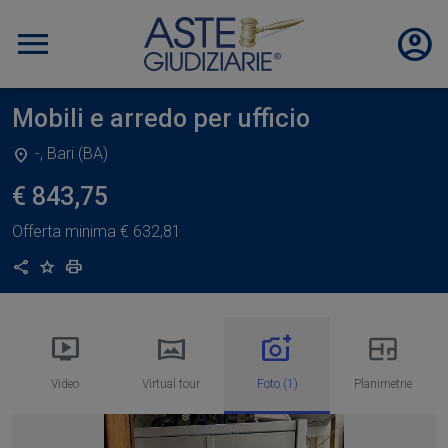
Mobili e arredo per ufficio
-, Bari (BA)
€ 843,75
Offerta minima
€ 632,81
Condividi
Aggiungi ai preferiti
Stampa
Video
Virtual tour
Foto (1)
Planimetrie