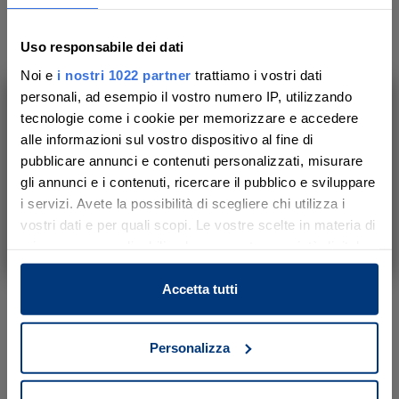
- Bari
Luogo di visione del bene
Uso responsabile dei dati
-
Noi e
i nostri 1022 partner
trattiamo i vostri dati
personali, ad esempio il vostro numero IP, utilizzando
tecnologie come i cookie per memorizzare e accedere
Ti aiutiamo a trovare, comprendere e
alle informazioni sul vostro dispositivo al fine di
Dati della vendita
partecipare all’asta in sicurezza.
pubblicare annunci e contenuti personalizzati, misurare
Con noi, passo dopo passo.
gli annunci e i contenuti, ricercare il pubblico e sviluppare
Data udienza
i servizi. Avete la possibilità di scegliere chi utilizza i
15/09/2026 ore 11:00
vostri dati e per quali scopi. Le vostre scelte in materia di
Scopri il servizio
privacy sono applicabili solo su questa proprietà digitale
Tipo di vendita
in cui avete effettuato le vostre scelte. È possibile
Senza incanto
modificare o revocare il proprio consenso in qualsiasi
Accetta tutti
Modalità di vendita
momento dalla Dichiarazione sui cookie o facendo clic
Asincrona telematica
sull'icona di attivazione della privacy.
Personalizza
Luogo
Con il tuo consenso, vorremmo anche:
N.A.
-
raccogliere informazioni sulla tua posizione