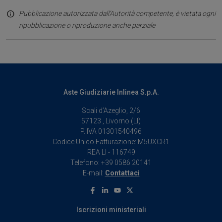
Pubblicazione autorizzata dall’Autorità competente, è vietata ogni
ripubblicazione o riproduzione anche parziale
Aste Giudiziarie Inlinea S.p.A.
Scali d’Azeglio, 2/6
57123 , Livorno (LI)
P. IVA 01301540496
Codice Unico Fatturazione: M5UXCR1
REA LI - 116749
Telefono: +39 0586 20141
E-mail:
Contattaci
Facebook
Linkedin
Youtube
X
Iscrizioni ministeriali