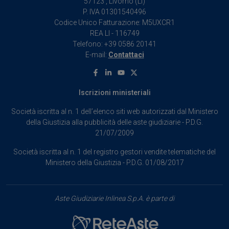
57123 , Livorno (LI)
P. IVA 01301540496
Codice Unico Fatturazione: M5UXCR1
REA LI - 116749
Telefono: +39 0586 20141
E-mail:
Contattaci
Facebook
Linkedin
Youtube
X
Iscrizioni ministeriali
Società iscritta al n. 1 dell’elenco siti web autorizzati dal Ministero
della Giustizia alla pubblicità delle aste giudiziarie - P.D.G.
21/07/2009
Società iscritta al n. 1 del registro gestori vendite telematiche del
Ministero della Giustizia - P.D.G. 01/08/2017
Aste Giudiziarie Inlinea S.p.A. è parte di