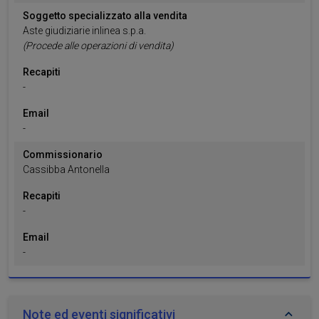
nostri partner che si occupano di analisi dei dati web,
Soggetto specializzato alla vendita
pubblicità e social media, i quali potrebbero combinarle
Aste giudiziarie inlinea s.p.a.
(Procede alle operazioni di vendita)
con altre informazioni che ha fornito loro o che hanno
raccolto dal suo utilizzo dei loro servizi.
Recapiti
-
Email
-
Commissionario
Cassibba
Antonella
Recapiti
-
Email
-
Note ed eventi significativi