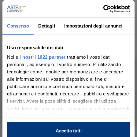
Dati dei beni
Consenso
Dettagli
Impostazioni degli annunci
In
MERCE DEPERIBILE
Uso responsabile dei dati
N. 1 bottiglia Grillo verde Badalucco
Noi e
i nostri 1022 partner
trattiamo i vostri dati
personali, ad esempio il vostro numero IP, utilizzando
Indirizzo
tecnologie come i cookie per memorizzare e accedere
-
,
Ragusa
(RG)
Ti aiutiamo a trovare, comprendere e
alle informazioni sul vostro dispositivo al fine di
partecipare all’asta in sicurezza.
Modalità di consegna
pubblicare annunci e contenuti personalizzati, misurare
-
Con noi, passo dopo passo.
gli annunci e i contenuti, ricercare il pubblico e sviluppare
i servizi. Avete la possibilità di scegliere chi utilizza i
Luogo di ritiro del bene
vostri dati e per quali scopi. Le vostre scelte in materia di
- Ragusa
Scopri il servizio
privacy sono applicabili solo su questa proprietà digitale
Luogo di visione del bene
in cui avete effettuato le vostre scelte. È possibile
-
modificare o revocare il proprio consenso in qualsiasi
Accetta tutti