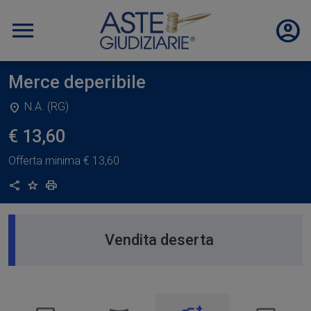
Merce deperibile
N.A. (RG)
€ 13,60
Offerta minima
€ 13,60
Condividi
Aggiungi ai preferiti
Stampa
Vendita deserta