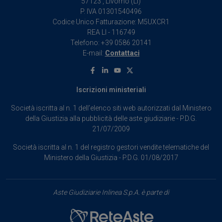
57123 , Livorno (LI)
P. IVA 01301540496
Codice Unico Fatturazione: M5UXCR1
REA LI - 116749
Telefono: +39 0586 20141
E-mail:
Contattaci
Facebook
Linkedin
Youtube
X
Iscrizioni ministeriali
Società iscritta al n. 1 dell’elenco siti web autorizzati dal Ministero
della Giustizia alla pubblicità delle aste giudiziarie - P.D.G.
21/07/2009
Società iscritta al n. 1 del registro gestori vendite telematiche del
Ministero della Giustizia - P.D.G. 01/08/2017
Aste Giudiziarie Inlinea S.p.A. è parte di