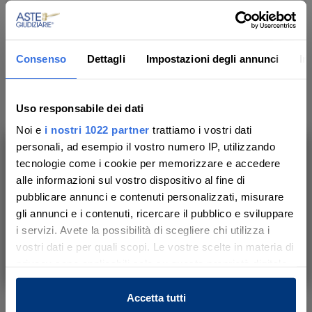
Dati dei beni
Consenso
Dettagli
Impostazioni degli annunci
In
MERCE DEPERIBILE
Uso responsabile dei dati
N. 2 bottiglie Riserva Marilina bianco Grecanico
Noi e
i nostri 1022 partner
trattiamo i vostri dati
personali, ad esempio il vostro numero IP, utilizzando
Indirizzo
tecnologie come i cookie per memorizzare e accedere
-
,
Ragusa
(RG)
Ti aiutiamo a trovare, comprendere e
alle informazioni sul vostro dispositivo al fine di
partecipare all’asta in sicurezza.
Modalità di consegna
pubblicare annunci e contenuti personalizzati, misurare
-
Con noi, passo dopo passo.
gli annunci e i contenuti, ricercare il pubblico e sviluppare
i servizi. Avete la possibilità di scegliere chi utilizza i
Luogo di ritiro del bene
vostri dati e per quali scopi. Le vostre scelte in materia di
- Ragusa
Scopri il servizio
privacy sono applicabili solo su questa proprietà digitale
Luogo di visione del bene
in cui avete effettuato le vostre scelte. È possibile
-
modificare o revocare il proprio consenso in qualsiasi
Accetta tutti