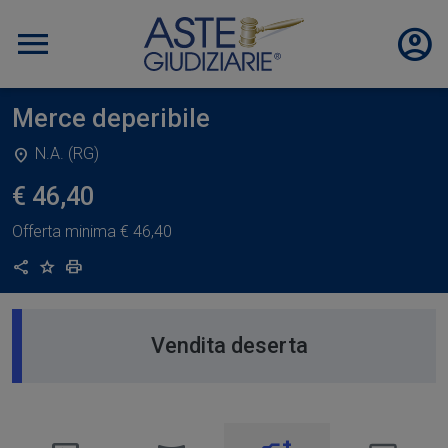
Merce deperibile
N.A. (RG)
€ 46,40
Offerta minima
€ 46,40
Condividi
Aggiungi ai preferiti
Stampa
Vendita deserta