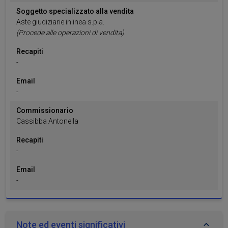
nostri partner che si occupano di analisi dei dati web,
Soggetto specializzato alla vendita
pubblicità e social media, i quali potrebbero combinarle
Aste giudiziarie inlinea s.p.a.
(Procede alle operazioni di vendita)
con altre informazioni che ha fornito loro o che hanno
raccolto dal suo utilizzo dei loro servizi.
Recapiti
-
Email
-
Commissionario
Cassibba
Antonella
Recapiti
-
Email
-
Note ed eventi significativi