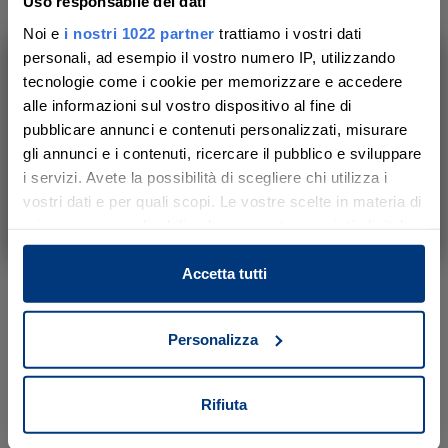
Uso responsabile dei dati
Noi e
i nostri 1022 partner
trattiamo i vostri dati
Data vendita
personali, ad esempio il vostro numero IP, utilizzando
10/09/2026 ore 10:00
tecnologie come i cookie per memorizzare e accedere
Ti aiutiamo a trovare, comprendere e
Tipo di vendita
alle informazioni sul vostro dispositivo al fine di
partecipare all’asta in sicurezza.
Senza incanto
pubblicare annunci e contenuti personalizzati, misurare
Con noi, passo dopo passo.
gli annunci e i contenuti, ricercare il pubblico e sviluppare
Modalità di vendita
i servizi. Avete la possibilità di scegliere chi utilizza i
Presso il venditore
vostri dati e per quali scopi. Le vostre scelte in materia di
Scopri il servizio
Luogo
privacy sono applicabili solo su questa proprietà digitale
Via Don G. Bedetti, 22
-
Bologna
in cui avete effettuato le vostre scelte. È possibile
modificare o revocare il proprio consenso in qualsiasi
Accetta tutti
Luogo presentazione offerte
momento dalla Dichiarazione sui cookie o facendo clic
Via Don G. Bedetti, 22 - Bologna
sull'icona di attivazione della privacy.
Termine presentazione offerte
Personalizza
09/09/2026 ore 15:00
Con il tuo consenso, vorremmo anche:
Prezzo base
raccogliere informazioni sulla tua posizione
Rifiuta
€ 117,81
geografica, con un'approssimazione di qualche
metro,