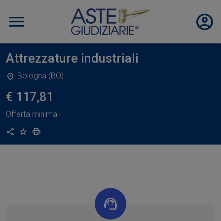
Attrezzature industriali
Bologna (BO)
€ 117,81
Offerta minima
-
Condividi
Aggiungi ai preferiti
Stampa