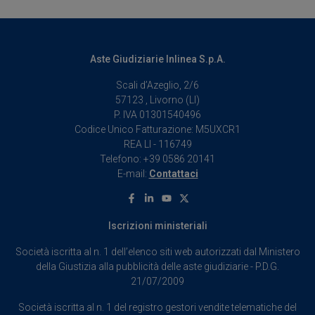
Aste Giudiziarie Inlinea S.p.A.
Scali d’Azeglio, 2/6
57123 , Livorno (LI)
P. IVA 01301540496
Codice Unico Fatturazione: M5UXCR1
REA LI - 116749
Telefono: +39 0586 20141
E-mail:
Contattaci
Facebook
Linkedin
Youtube
X
Iscrizioni ministeriali
Società iscritta al n. 1 dell’elenco siti web autorizzati dal Ministero
della Giustizia alla pubblicità delle aste giudiziarie - P.D.G.
21/07/2009
Società iscritta al n. 1 del registro gestori vendite telematiche del