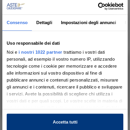
Genere
Immobili
Categoria
Consenso
Dettagli
Impostazioni degli annunci
In
Immobile residenziale
Valore di stima
Uso responsabile dei dati
-
Noi e
i nostri 1022 partner
trattiamo i vostri dati
personali, ad esempio il vostro numero IP, utilizzando
tecnologie come i cookie per memorizzare e accedere
Ti aiutiamo a trovare, comprendere e
Dati dei beni
alle informazioni sul vostro dispositivo al fine di
partecipare all’asta in sicurezza.
pubblicare annunci e contenuti personalizzati, misurare
Con noi, passo dopo passo.
gli annunci e i contenuti, ricercare il pubblico e sviluppare
APPARTAMENTO
i servizi. Avete la possibilità di scegliere chi utilizza i
Appartamento composto da ingresso/disimpegno,
vostri dati e per quali scopi. Le vostre scelte in materia di
Scopri il servizio
soggiorno con balcone, cucina con balcone
privacy sono applicabili solo su questa proprietà digitale
verandato, due camere e ripostiglio.
in cui avete effettuato le vostre scelte. È possibile
modificare o revocare il proprio consenso in qualsiasi
Accetta tutti
momento dalla Dichiarazione sui cookie o facendo clic
Indirizzo