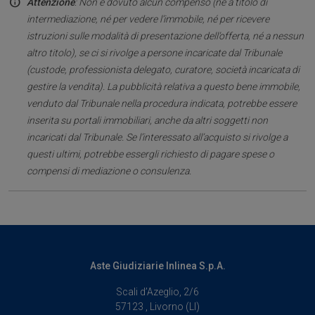
Attenzione
: Non è dovuto alcun compenso (né a titolo di
intermediazione, né per vedere l’immobile, né per ricevere
istruzioni sulle modalità di presentazione dell’offerta, né a nessun
altro titolo), se ci si rivolge a persone incaricate dal Tribunale
(custode, professionista delegato, curatore, società incaricata di
gestire la vendita). La pubblicità relativa a questo bene immobile,
venduto dal Tribunale nella procedura indicata, potrebbe essere
inserita su portali immobiliari, anche da altri soggetti non
incaricati dal Tribunale. Se l’interessato all’acquisto si rivolge a
questi ultimi, potrebbe essergli richiesto di pagare spese o
compensi di mediazione o consulenza.
Aste Giudiziarie Inlinea S.p.A.
Scali d’Azeglio, 2/6
57123 , Livorno (LI)