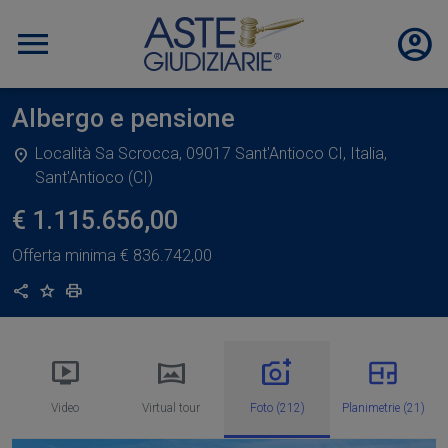
Albergo e pensione
Località Sa Scrocca, 09017 Sant'Antioco CI, Italia,
Sant'Antioco (CI)
€ 1.115.656,00
Offerta minima
€ 836.742,00
Condividi
Aggiungi ai preferiti
Stampa
Video
Virtual tour
Foto (212)
Planimetrie (21)