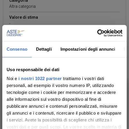
Categoria
Altra categoria
Valore di stima
-
Consenso
Dettagli
Impostazioni degli annunci
In
Dati dei beni
ALBERGO E PENSIONE
Uso responsabile dei dati
Piena proprietà del compendio sito in Comune di
Noi e
i nostri 1022 partner
trattiamo i vostri dati
Sant’Antioco (SU), Località Sa Scrocca, SS 126 Dir.,
personali, ad esempio il vostro numero IP, utilizzando
Km. 4,800, costituito da una struttura ricettiva
tecnologie come i cookie per memorizzare e accedere
Ti aiutiamo a trovare, comprendere e
composta da diversi corpi di fabbrica, ovvero da un
alle informazioni sul vostro dispositivo al fine di
partecipare all’asta in sicurezza.
edificio di notevoli dimensioni composto da due sale
pubblicare annunci e contenuti personalizzati, misurare
Con noi, passo dopo passo.
ristoranti, una sala colazioni, una hall dotata di bar, una
gli annunci e i contenuti, ricercare il pubblico e sviluppare
zona di preparazione cibi (cucina e pizzeria), oltre ad
i servizi. Avete la possibilità di scegliere chi utilizza i
un’area esterna di pertinenza comprensiva di piscina
vostri dati e per quali scopi. Le vostre scelte in materia di