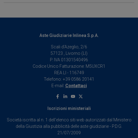
Aste Giudiziarie Inlinea S.p.A.
Scali d’Azeglio, 2/6
57123 , Livorno (LI)
P. IVA 01301540496
Codice Unico Fatturazione: M5UXCR1
REA LI - 116749
Telefono: +39 0586 20141
E-mail:
Contattaci
Facebook
Linkedin
Youtube
X
Iscrizioni ministeriali
Società iscritta al n. 1 dell’elenco siti web autorizzati dal Ministero
della Giustizia alla pubblicità delle aste giudiziarie - P.D.G.
21/07/2009