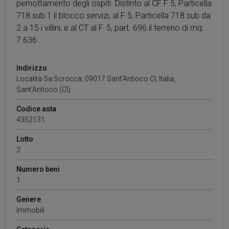
pernottamento degli ospiti. Distinto al CF F 5, Particella
718 sub 1 il blocco servizi, al F 5, Particella 718 sub da
2 a 15 i villini, e al CT al F. 5, part. 696 il terreno di mq.
7.636
Indirizzo
Località Sa Scrocca, 09017 Sant'Antioco CI, Italia
,
Sant'Antioco
(CI)
Codice asta
4352131
Lotto
2
Numero beni
1
Genere
Immobili