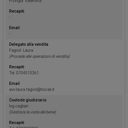
Frongia
Valentina
Recapiti
-
Email
-
Delegato alla vendita
Fagioli
Laura
(Procede alle operazioni di vendita)
Recapiti
Tel.
0704510261
Email
avv.laura.fagioli@tiscali.it
Custode giudiziario
Ivg cagliari
(Gestisce la visita del bene)
Recapiti