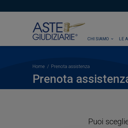
CHI SIAMO
LE A
Home
Prenota assistenza
Prenota assistenz
Puoi scegli