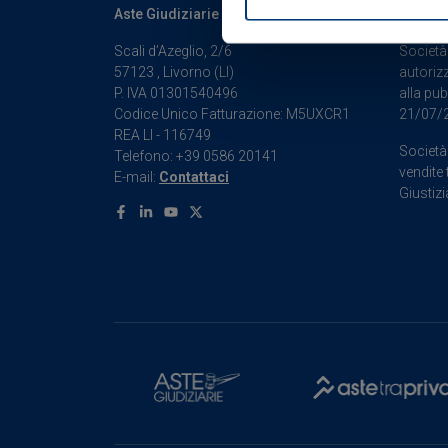
Identificare il tuo di
Aste Giudiziarie Inlinea S.p.A.
Iscrizi
digitali).
Scali d’Azeglio, 2/6
Società 
Approfondisci come vengono el
57123 , Livorno (LI)
autorizz
modificare o ritirare il tuo 
P. IVA 01301540496
alla pub
Codice Unico Fatturazione: M5UXCR1
21/07/
Utilizziamo i cookie per perso
REA LI - 116749
nostro traffico. Condividiamo 
Società 
Telefono: +39 0586 20141
di analisi dei dati web, pubbl
vendite 
E-mail:
Contattaci
Giustizi
che hanno raccolto dal suo uti
Facebook
Linkedin
Youtube
X