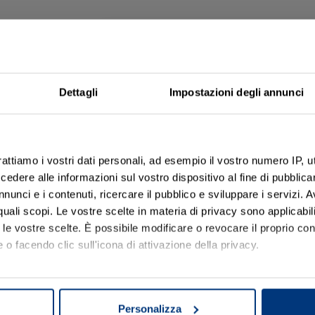
DA REMOTO
Ti aiutiamo a non fare er
Dettagli
Impostazioni degli annunci
 i servizi per
Scegli
Asso Aste
, ti seguiamo online in
trovare, comprendere e
 dal nostro
il necessario per presentare l’offerta co
’asta in sicurezza.
rattiamo i vostri dati personali, ad esempio il vostro numero IP, 
 dopo passo.
dere alle informazioni sul vostro dispositivo al fine di pubblica
Scopri il servizio
nunci e i contenuti, ricercare il pubblico e sviluppare i servizi. A
r quali scopi. Le vostre scelte in materia di privacy sono applicabi
to le vostre scelte. È possibile modificare o revocare il proprio 
 o facendo clic sull'icona di attivazione della privacy.
mo anche:
oni sulla tua posizione geografica, con un'approssimazione di qu
Personalizza