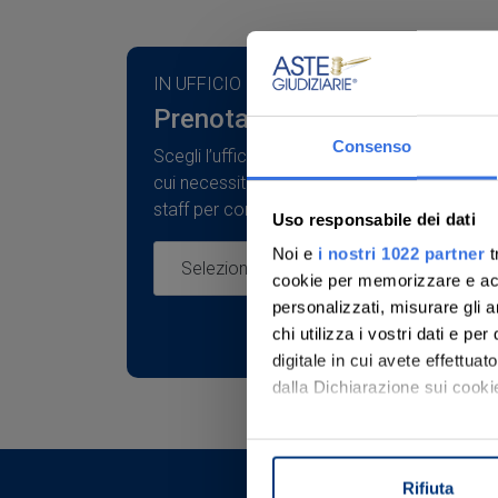
IN UFFICIO
Prenota un appuntamento
Consenso
Scegli l’ufficio e compila il form specificando
Ti aiutiamo a 
cui necessiti assistenza e verrai ricontattato
staff per concordare un appuntamento.
partecipare all
Uso responsabile dei dati
Noi e
i nostri 1022 partner
t
Con noi, passo
cookie per memorizzare e acce
personalizzati, misurare gli an
chi utilizza i vostri dati e pe
digitale in cui avete effettua
Scopri il servizio
dalla Dichiarazione sui cookie
Con il tuo consenso, vorrem
raccogliere informazi
Rifiuta