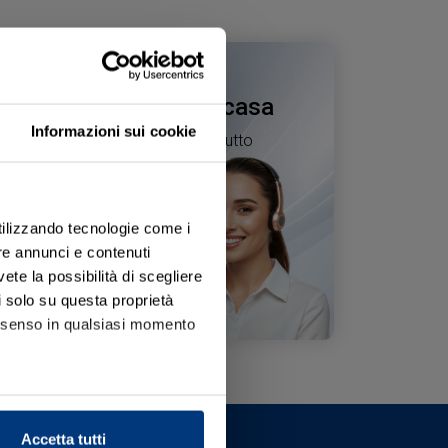
rori, comodamente da casa
Informazioni sui cookie
 ogni passaggio, occupandoci di tutto
rrettamente
utilizzando tecnologie come i
re annunci e contenuti
vete la possibilità di scegliere
li solo su questa proprietà
consenso in qualsiasi momento
alche metro,
Accetta tutti