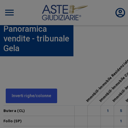
Panoramica
vendite - tribunale
Gela
Immobili-Immobile 
Immobili-Immobile Residenzia
Immobili-Im
Im
Inverti righe/colonne
Butera (CL)
1
5
Follo (SP)
1