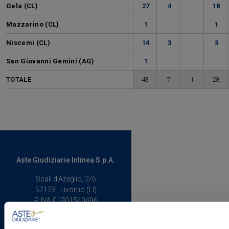
Gela (CL)
27
4
18
Mazzarino (CL)
1
1
Niscemi (CL)
14
3
3
San Giovanni Gemini (AG)
1
TOTALE
43
7
1
28
Aste Giudiziarie Inlinea S.p.A.
Scali d’Azeglio, 2/6
57123 , Livorno (LI)
P. IVA 01301540496
Codice Unico Fatturazione:
M5UXCR1