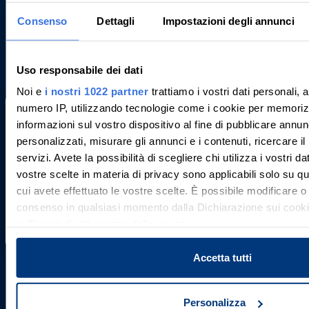
REA LI - 116749
Telefono: +39 0586 20141
Consenso
Dettagli
Impostazioni degli annunci
E-mail:
Contattaci
Facebook
Linkedin
Youtube
X
Uso responsabile dei dati
Iscrizioni ministeriali
Noi e
i nostri 1022 partner
trattiamo i vostri dati personali, 
numero IP, utilizzando tecnologie come i cookie per memoriz
Società iscritta al n. 1 dell’elenco siti
informazioni sul vostro dispositivo al fine di pubblicare annun
web autorizzati dal Ministero della
Ti aiutiamo a trovare, comprendere e
Giustizia alla pubblicità delle aste
personalizzati, misurare gli annunci e i contenuti, ricercare il
partecipare all’asta in sicurezza.
giudiziarie - P.D.G. 21/07/2009
servizi. Avete la possibilità di scegliere chi utilizza i vostri da
Con noi, passo dopo passo.
vostre scelte in materia di privacy sono applicabili solo su que
Società iscritta al n. 1 del registro
cui avete effettuato le vostre scelte. È possibile modificare o
gestori vendite telematiche del
consenso in qualsiasi momento dalla Dichiarazione sui cooki
Ministero della Giustizia - P.D.G.
Scopri il servizio
01/08/2017
sull'icona di attivazione della privacy.
Con il tuo consenso, vorremmo anche:
Accetta tutti
Aste Giudiziarie Inlinea S.p.A. è parte
raccogliere informazioni sulla tua posizione geografic
di
un'approssimazione di qualche metro,
Personalizza