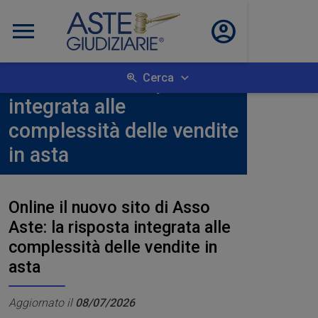
Home
News
Online il nuovo sito di Asso Aste: la risposta integrata alle complessità delle vendite in asta
Online il nuovo sito di
Asso Aste: la risposta
Cerca
integrata alle
complessità delle vendite
in asta
Online il nuovo sito di Asso
Aste: la risposta integrata alle
complessità delle vendite in
asta
Aggiornato il
08/07/2026