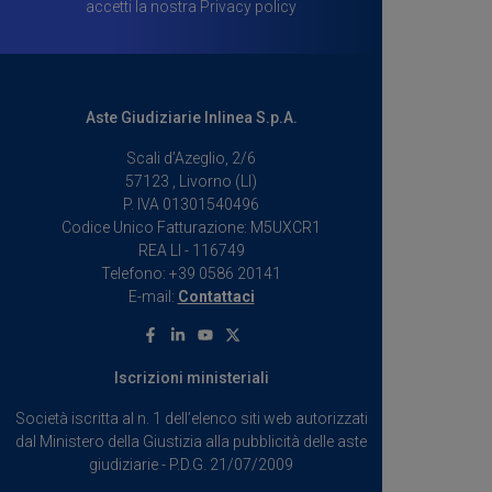
accetti la nostra
Privacy policy
Aste Giudiziarie Inlinea S.p.A.
Scali d’Azeglio, 2/6
57123 , Livorno (LI)
P. IVA 01301540496
Codice Unico Fatturazione: M5UXCR1
REA LI - 116749
Telefono: +39 0586 20141
E-mail:
Contattaci
Facebook
Linkedin
Youtube
X
Iscrizioni ministeriali
Società iscritta al n. 1 dell’elenco siti web autorizzati
dal Ministero della Giustizia alla pubblicità delle aste
giudiziarie - P.D.G. 21/07/2009