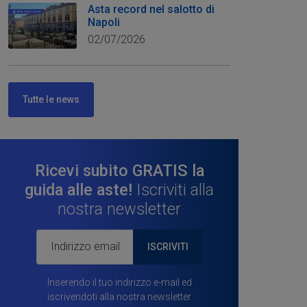
Asta record nel salotto di
Napoli
02/07/2026
Tutte le news
Ricevi subito GRATIS la
guida alle aste!
Iscriviti alla
nostra newsletter
ISCRIVITI
Inserendo il tuo indirizzo e-mail ed
iscrivendoti alla nostra newsletter