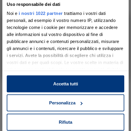
Uso responsabile dei dati
Ufficio di 15 vani al piano terra a
Noi e
i nostri 1022 partner
trattiamo i vostri dati
Roma:
https://www.astetelematiche.it/vendita-
personali, ad esempio il vostro numero IP, utilizzando
asta-telematica-ufficio-roma-via-san-
tecnologie come i cookie per memorizzare e accedere
Ti aiutiamo a trovare, comprendere e
alle informazioni sul vostro dispositivo al fine di
damaso-civ-15-17-scheda=318088-
partecipare all’asta in sicurezza.
pubblicare annunci e contenuti personalizzati, misurare
2184409
Con noi, passo dopo passo.
gli annunci e i contenuti, ricercare il pubblico e sviluppare
i servizi. Avete la possibilità di scegliere chi utilizza i
Per trovare tutti gli altri, effettua la ricerca da
vostri dati e per quali scopi. Le vostre scelte in materia di
Scopri il servizio
astetelematiche.it, inserendo la tipologia
privacy sono applicabili solo su questa proprietà digitale
in cui avete effettuato le vostre scelte. È possibile
“ufficio”; è anche possibile indicare
modificare o revocare il proprio consenso in qualsiasi
Accetta tutti
l’ubicazione e la fascia di prezzo.
momento dalla Dichiarazione sui cookie o facendo clic
sull'icona di attivazione della privacy.
Personalizza
Con il tuo consenso, vorremmo anche:
raccogliere informazioni sulla tua posizione
Rifiuta
Ultime news
geografica, con un'approssimazione di qualche