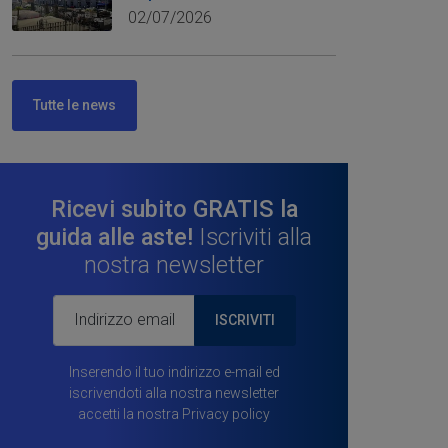
02/07/2026
Tutte le news
Ricevi subito GRATIS la
guida alle aste!
Iscriviti alla
nostra newsletter
ISCRIVITI
Inserendo il tuo indirizzo e-mail ed
iscrivendoti alla nostra newsletter
accetti la nostra
Privacy policy