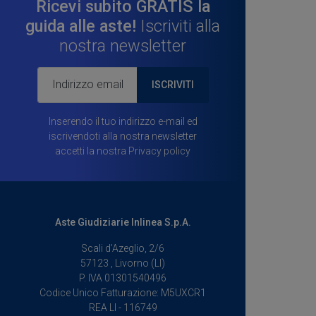
nostri partner che si occupano di analisi dei dati web,
Ricevi subito GRATIS la
pubblicità e social media, i quali potrebbero combinarle
guida alle aste!
Iscriviti alla
con altre informazioni che ha fornito loro o che hanno
nostra newsletter
raccolto dal suo utilizzo dei loro servizi.
ISCRIVITI
Inserendo il tuo indirizzo e-mail ed
iscrivendoti alla nostra newsletter
accetti la nostra
Privacy policy
Aste Giudiziarie Inlinea S.p.A.
Scali d’Azeglio, 2/6
57123 , Livorno (LI)
P. IVA 01301540496
Codice Unico Fatturazione: M5UXCR1
REA LI - 116749