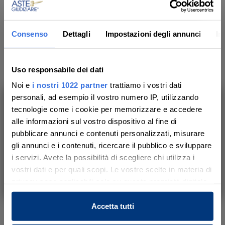
l’incontro il Dott. Andrea Girelli, Responsabile
della Commissione Fallimenti dell’ODCEC di
Consenso
Dettagli
Impostazioni degli annunci
In
Mantova.
Locandina Mantova
Uso responsabile dei dati
Noi e
i nostri 1022 partner
trattiamo i vostri dati
personali, ad esempio il vostro numero IP, utilizzando
tecnologie come i cookie per memorizzare e accedere
Ultime news
Ti aiutiamo a trovare, comprendere e
alle informazioni sul vostro dispositivo al fine di
partecipare all’asta in sicurezza.
pubblicare annunci e contenuti personalizzati, misurare
Il percorso di un immobile in
Con noi, passo dopo passo.
gli annunci e i contenuti, ricercare il pubblico e sviluppare
asta
i servizi. Avete la possibilità di scegliere chi utilizza i
27/07/2026
vostri dati e per quali scopi. Le vostre scelte in materia di
Scopri il servizio
privacy sono applicabili solo su questa proprietà digitale
in cui avete effettuato le vostre scelte. È possibile
53 rilanci per un terreno tra
modificare o revocare il proprio consenso in qualsiasi
Accetta tutti
Conversano e Castellana
momento dalla Dichiarazione sui cookie o facendo clic
16/07/2026