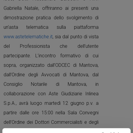
Gabriella Natale, offriranno ai presenti una
dimostrazione pratica dello svolgimento di
un’asta telematica sulla piattaforma
www.astetelematiche.it
, sia dal punto di vista
del Professionista che dell’utente
partecipante. L’incontro formativo di cui
sopra, organizzato dall’ODCEC di Mantova,
dall’Ordine degli Avvocati di Mantova, dal
Consiglio Notarile di Mantova, in
collaborazione con Aste Giudiziarie Inlinea
S.p.A., avrà luogo martedì 12 giugno p.v. a
partire dalle ore 15:00 nella Sala Convegni
dell’Ordine dei Dottori Commercialisti e degli
Esperti Contabili di Mantova. Coordinerà