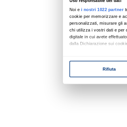
Uso responsabile dei dati
Noi e
i nostri 1022 partner
t
cookie per memorizzare e acce
personalizzati, misurare gli an
chi utilizza i vostri dati e pe
digitale in cui avete effettua
dalla Dichiarazione sui cookie
Con il tuo consenso, vorrem
raccogliere informazi
Rifiuta
Identificare il tuo di
digitali).
Approfondisci come vengono el
modificare o ritirare il tuo 
Utilizziamo i cookie per perso
nostro traffico. Condividiamo 
di analisi dei dati web, pubbl