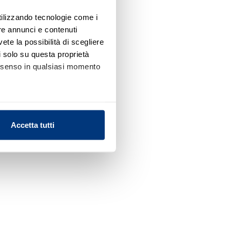
utilizzando tecnologie come i
re annunci e contenuti
vete la possibilità di scegliere
li solo su questa proprietà
consenso in qualsiasi momento
alche metro,
Accetta tutti
e specifiche (impronte
ezione dettagli
. Puoi
l media e per analizzare il
nostri partner che si occupano
azioni che ha fornito loro o