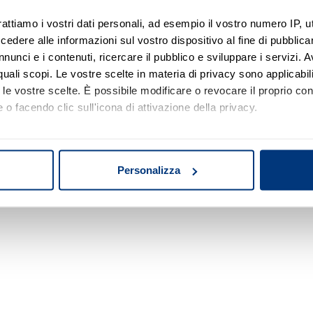
rattiamo i vostri dati personali, ad esempio il vostro numero IP, 
dere alle informazioni sul vostro dispositivo al fine di pubblica
Nessun risultato di ricerca
nunci e i contenuti, ricercare il pubblico e sviluppare i servizi. A
r quali scopi. Le vostre scelte in materia di privacy sono applicabi
Prova a modificare o rimuovere alcuni filtri o
to le vostre scelte. È possibile modificare o revocare il proprio 
a cambiare l'area di ricerca.
 o facendo clic sull'icona di attivazione della privacy.
mo anche:
oni sulla tua posizione geografica, con un'approssimazione di qu
Personalizza
spositivo, scansionandolo attivamente alla ricerca di caratteristich
aborati i tuoi dati personali e imposta le tue preferenze nella
s
consenso in qualsiasi momento dalla Dichiarazione sui cookie.
nalizzare contenuti ed annunci, per fornire funzionalità dei socia
inoltre informazioni sul modo in cui utilizza il nostro sito con i 
icità e social media, i quali potrebbero combinarle con altre inform