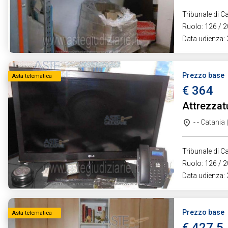
Tribunale di Ca
Ruolo: 126 / 2
Data udienza:
Prezzo base
Asta telematica
€ 364
Attrezzat
- - Catania
Tribunale di Ca
Ruolo: 126 / 2
Data udienza:
Prezzo base
Asta telematica
€ 427,5