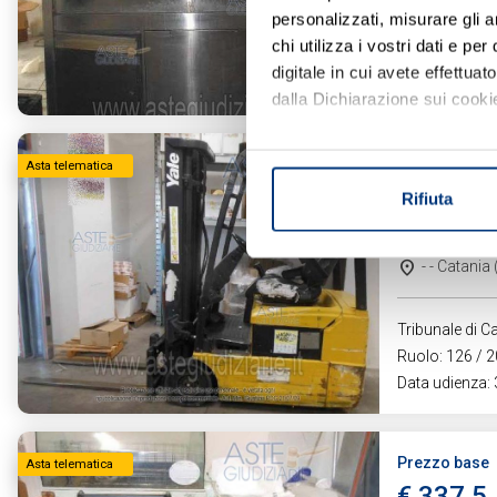
personalizzati, misurare gli an
Tribunale di Ca
chi utilizza i vostri dati e pe
Ruolo: 126 / 2
digitale in cui avete effettua
Data udienza:
dalla Dichiarazione sui cookie
Con il tuo consenso, vorrem
Prezzo base
Asta telematica
raccogliere informazi
€ 2.250
Rifiuta
Identificare il tuo di
Attrezzat
digitali).
Approfondisci come vengono el
- - Catania
modificare o ritirare il tuo 
Tribunale di Ca
Utilizziamo i cookie per perso
Ruolo: 126 / 2
nostro traffico. Condividiamo 
Data udienza:
di analisi dei dati web, pubbl
che hanno raccolto dal suo uti
Prezzo base
Asta telematica
€ 337,5