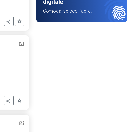
digitale
Comoda, veloce, facile!
Aggiungi ai preferiti
Condividi
Aggiungi ai preferiti
Condividi