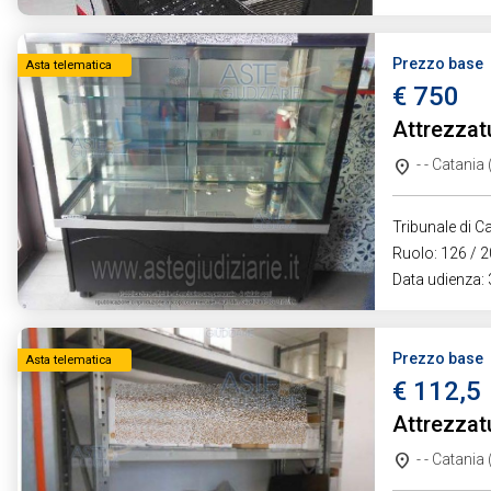
Prezzo base
Asta telematica
€ 750
Attrezzat
- - Catania
Tribunale di Ca
Ruolo: 126 / 2
Data udienza:
Prezzo base
Asta telematica
€ 112,5
Attrezzat
- - Catania