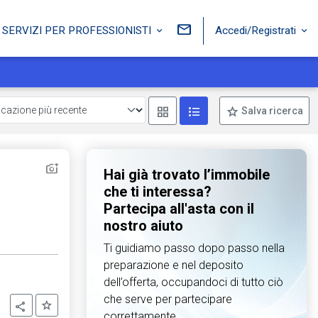
Accedi/Registrati
SERVIZI PER PROFESSIONISTI
Mostra come box
Mostra come lista
Salva ricerca
Hai già trovato l’immobile
che ti interessa?
Partecipa all'asta con il
nostro aiuto
Ti guidiamo passo dopo passo nella
preparazione e nel deposito
dell’offerta, occupandoci di tutto ciò
che serve per partecipare
Aggiungi ai preferiti
Condividi
correttamente.