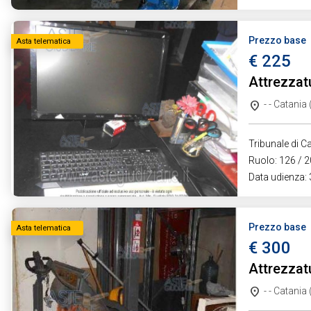
Prezzo base
Asta telematica
€ 225
Attrezzat
- - Catania
Tribunale di Ca
Ruolo: 126 / 2
Data udienza:
Prezzo base
Asta telematica
€ 300
Attrezzat
- - Catania