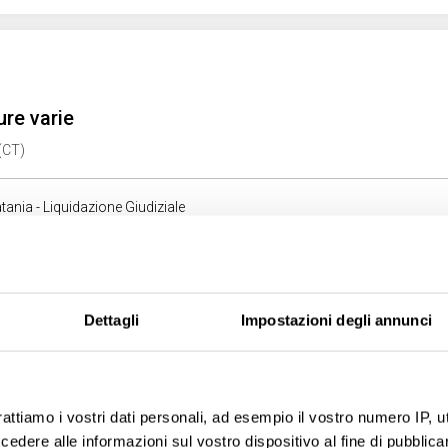
ure varie
 (CT)
tania - Liquidazione Giudiziale
025 - Lotto: 13
 30/09/2026
Dettagli
Impostazioni degli annunci
ure varie
rattiamo i vostri dati personali, ad esempio il vostro numero IP, 
 (CT)
dere alle informazioni sul vostro dispositivo al fine di pubblica