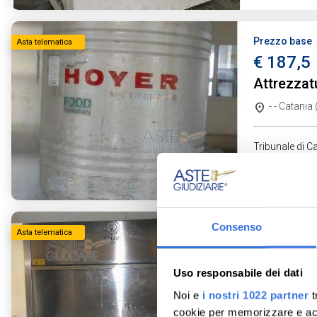
Prezzo base
Asta telematica
€ 187,5
Attrezzat
- - Catania
Tribunale di Ca
Ruolo: 126 / 2
Data udienza:
Consenso
Prezzo base
Asta telematica
€ 1.125
Attrezzat
Uso responsabile dei dati
Noi e
i nostri 1022 partner
t
- - Catania
cookie per memorizzare e acce