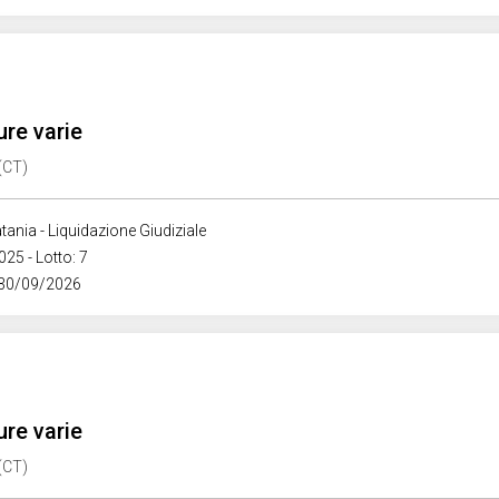
ure varie
 (CT)
tania - Liquidazione Giudiziale
025 - Lotto: 7
 30/09/2026
ure varie
 (CT)