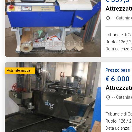
Attrezzat
- - Catania
Tribunale di Ca
Ruolo: 126 / 2
Data udienza:
Prezzo base
Asta telematica
€ 6.000
Attrezzat
- - Catania
Tribunale di Ca
Ruolo: 126 / 2
Data udienza: