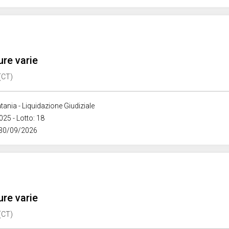
ure varie
 (CT)
tania - Liquidazione Giudiziale
025 - Lotto: 18
 30/09/2026
ure varie
 (CT)