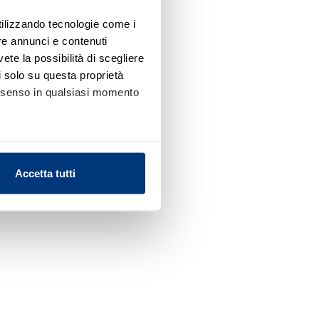
utilizzando tecnologie come i
re annunci e contenuti
vete la possibilità di scegliere
li solo su questa proprietà
consenso in qualsiasi momento
alche metro,
Accetta tutti
e specifiche (impronte
ezione dettagli
. Puoi
l media e per analizzare il
nostri partner che si occupano
azioni che ha fornito loro o