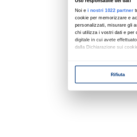
Uso responsabile dei dati
Noi e
i nostri 1022 partner
t
cookie per memorizzare e acce
personalizzati, misurare gli an
chi utilizza i vostri dati e pe
digitale in cui avete effettua
dalla Dichiarazione sui cookie
Con il tuo consenso, vorrem
raccogliere informazi
Rifiuta
Identificare il tuo di
digitali).
Approfondisci come vengono el
modificare o ritirare il tuo 
Utilizziamo i cookie per perso
nostro traffico. Condividiamo 
di analisi dei dati web, pubbl