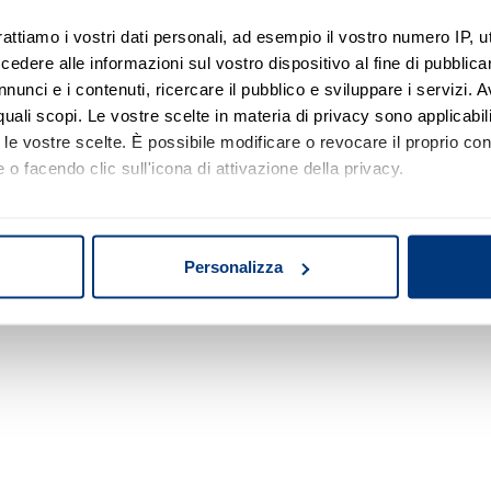
rattiamo i vostri dati personali, ad esempio il vostro numero IP, 
dere alle informazioni sul vostro dispositivo al fine di pubblica
Nessun risultato di ricerca
nunci e i contenuti, ricercare il pubblico e sviluppare i servizi. A
r quali scopi. Le vostre scelte in materia di privacy sono applicabi
Prova a modificare o rimuovere alcuni filtri o
to le vostre scelte. È possibile modificare o revocare il proprio 
a cambiare l'area di ricerca.
 o facendo clic sull'icona di attivazione della privacy.
mo anche:
oni sulla tua posizione geografica, con un'approssimazione di qu
Personalizza
spositivo, scansionandolo attivamente alla ricerca di caratteristich
aborati i tuoi dati personali e imposta le tue preferenze nella
s
consenso in qualsiasi momento dalla Dichiarazione sui cookie.
nalizzare contenuti ed annunci, per fornire funzionalità dei socia
inoltre informazioni sul modo in cui utilizza il nostro sito con i 
icità e social media, i quali potrebbero combinarle con altre inform