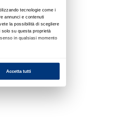
utilizzando tecnologie come i
re annunci e contenuti
vete la possibilità di scegliere
li solo su questa proprietà
consenso in qualsiasi momento
alche metro,
Accetta tutti
e specifiche (impronte
ezione dettagli
. Puoi
l media e per analizzare il
nostri partner che si occupano
azioni che ha fornito loro o