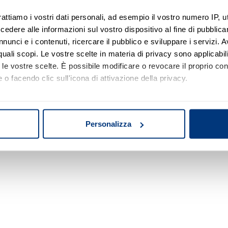
rattiamo i vostri dati personali, ad esempio il vostro numero IP, 
dere alle informazioni sul vostro dispositivo al fine di pubblica
Nessun risultato di ricerca
nunci e i contenuti, ricercare il pubblico e sviluppare i servizi. A
r quali scopi. Le vostre scelte in materia di privacy sono applicabi
Prova a modificare o rimuovere alcuni filtri o
to le vostre scelte. È possibile modificare o revocare il proprio 
a cambiare l'area di ricerca.
 o facendo clic sull'icona di attivazione della privacy.
mo anche:
oni sulla tua posizione geografica, con un'approssimazione di qu
Personalizza
spositivo, scansionandolo attivamente alla ricerca di caratteristich
aborati i tuoi dati personali e imposta le tue preferenze nella
s
consenso in qualsiasi momento dalla Dichiarazione sui cookie.
nalizzare contenuti ed annunci, per fornire funzionalità dei socia
inoltre informazioni sul modo in cui utilizza il nostro sito con i 
icità e social media, i quali potrebbero combinarle con altre inform