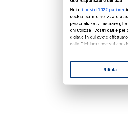
Uso responsabile dei dati
Noi e
i nostri 1022 partner
t
cookie per memorizzare e acce
personalizzati, misurare gli an
chi utilizza i vostri dati e pe
digitale in cui avete effettua
dalla Dichiarazione sui cookie
Con il tuo consenso, vorrem
raccogliere informazi
Rifiuta
Identificare il tuo di
digitali).
Approfondisci come vengono el
modificare o ritirare il tuo 
Utilizziamo i cookie per perso
nostro traffico. Condividiamo 
di analisi dei dati web, pubbl