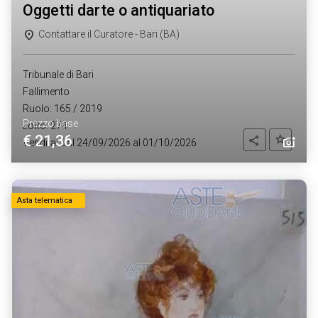
oggetti darte o antiquariato
Contattare il Curatore - Bari (BA)
Tribunale di Bari
Fallimento
Ruolo: 165 / 2019
Prezzo base
Lotto: 274
€ 21,36
Aggiung
Condividi
Vendita: Dal 24/09/2026 al 01/10/2026
Asta telematica