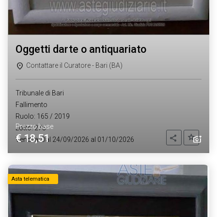
oggetti darte o antiquariato
Contattare il Curatore - Bari (BA)
Tribunale di Bari
Fallimento
Ruolo: 165 / 2019
Prezzo base
Lotto: 275
€ 18,51
Aggiung
Condividi
Vendita: Dal 24/09/2026 al 01/10/2026
Asta telematica