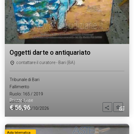
oggetti darte o antiquariato
contattare il curatore - Bari (BA)
Tribunale di Bari
Fallimento
Ruolo: 165 / 2019
Prezzo base
Lotto: 477
€ 56,96
Aggiung
Condividi
Udienza: 02/10/2026
Asta telematica