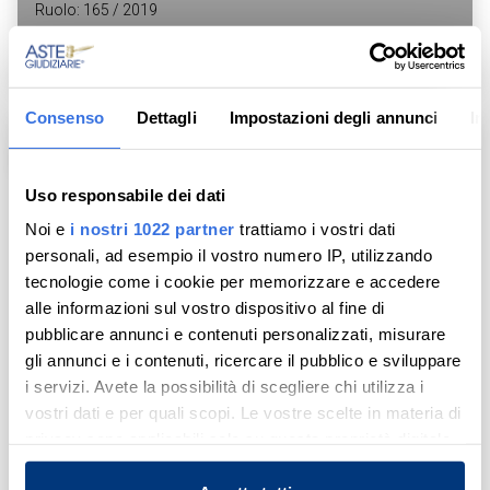
Ruolo: 165 / 2019
Prezzo base
Lotto: 271
€ 56,96
Aggiung
Condividi
Vendita: Dal 24/09/2026 al 01/10/2026
Consenso
Dettagli
Impostazioni degli annunci
In
Asta telematica
Uso responsabile dei dati
Noi e
i nostri 1022 partner
trattiamo i vostri dati
personali, ad esempio il vostro numero IP, utilizzando
tecnologie come i cookie per memorizzare e accedere
alle informazioni sul vostro dispositivo al fine di
pubblicare annunci e contenuti personalizzati, misurare
gli annunci e i contenuti, ricercare il pubblico e sviluppare
i servizi. Avete la possibilità di scegliere chi utilizza i
vostri dati e per quali scopi. Le vostre scelte in materia di
privacy sono applicabili solo su questa proprietà digitale
in cui avete effettuato le vostre scelte. È possibile