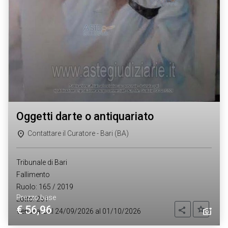
oggetti darte o antiquariato
Contattare il Curatore - Bari (BA)
Tribunale di Bari
Fallimento
Ruolo: 165 / 2019
Prezzo base
Lotto: 261
€ 56,96
Aggiung
Condividi
Vendita: Dal 24/09/2026 al 01/10/2026