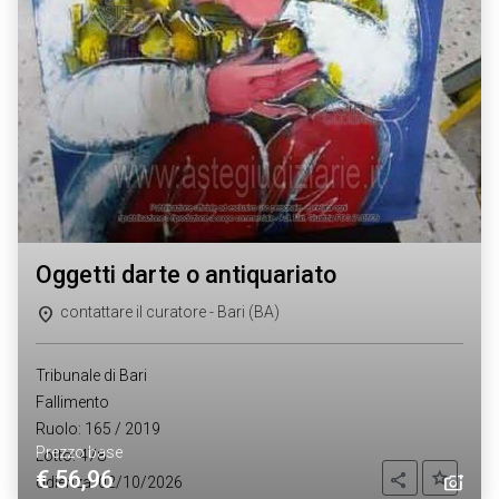
oggetti darte o antiquariato
contattare il curatore - Bari (BA)
Tribunale di Bari
Fallimento
Ruolo: 165 / 2019
Prezzo base
Lotto: 478
€ 56,96
Aggiung
Condividi
Udienza: 02/10/2026