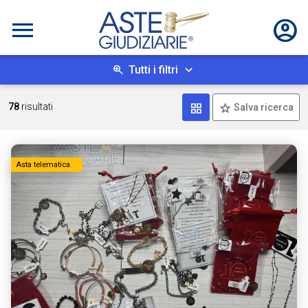
Tutti i filtri
Mostra come box
78
risultati
Salva ricerca
Asta telematica