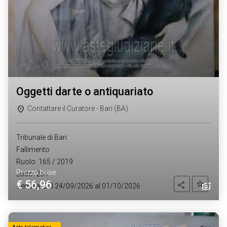
oggetti darte o antiquariato
Contattare il Curatore - Bari (BA)
Tribunale di Bari
Fallimento
Ruolo: 165 / 2019
Prezzo base
Lotto: 264
€ 56,96
Aggiung
Condividi
Vendita: Dal 24/09/2026 al 01/10/2026