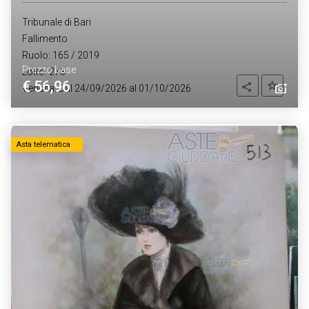
Tribunale di Bari
Fallimento
Ruolo: 165 / 2019
Prezzo base
Lotto: 273
€ 56,96
Aggiung
Condividi
Vendita: Dal 24/09/2026 al 01/10/2026
Asta telematica