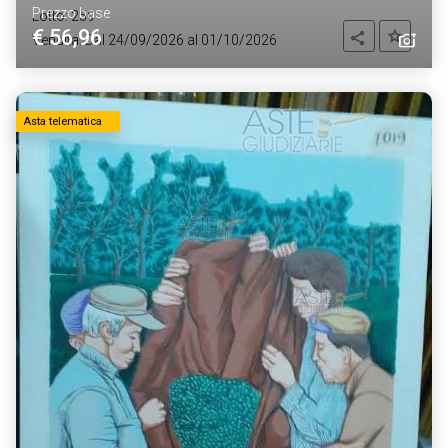
Prezzo base
Lotto: 259
€ 56,96
Aggiung
Condividi
Vendita: Dal 24/09/2026 al 01/10/2026
Asta telematica