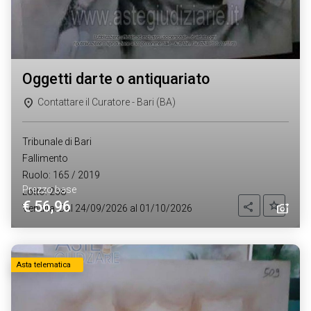
oggetti darte o antiquariato
Contattare il Curatore - Bari (BA)
Tribunale di Bari
Fallimento
Ruolo: 165 / 2019
Prezzo base
Lotto: 268
€ 56,96
Aggiung
Condividi
Vendita: Dal 24/09/2026 al 01/10/2026
Asta telematica