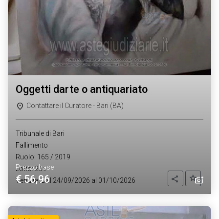
oggetti darte o antiquariato
Contattare il Curatore - Bari (BA)
Tribunale di Bari
Fallimento
Ruolo: 165 / 2019
Prezzo base
Lotto: 269
€ 56,96
Aggiung
Condividi
Vendita: Dal 24/09/2026 al 01/10/2026