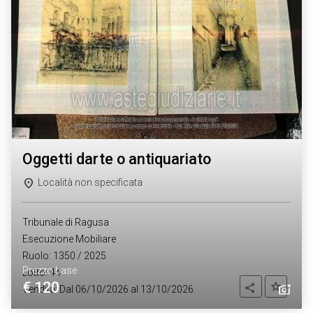
oggetti darte o antiquariato
Località non specificata
Tribunale di Ragusa
Esecuzione Mobiliare
Ruolo: 1350 / 2025
Prezzo base
Lotto: 44
€ 120
Aggiung
Condividi
Vendita: Dal 06/10/2026 al 13/10/2026