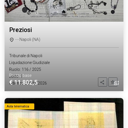
preziosi
- - Napoli (NA)
Tribunale di Napoli
Liquidazione Giudiziale
Ruolo: 116 / 2025
Prezzo base
Lotto: 1
€ 11.802,5
Aggiung
Condividi
Udienza: 23/09/2026
Asta telematica