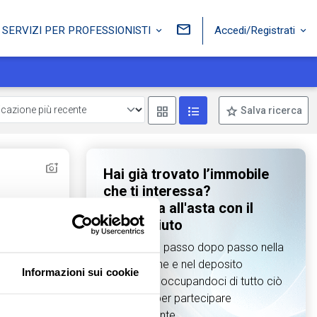
Accedi/Registrati
SERVIZI PER PROFESSIONISTI
Mostra come box
Mostra come lista
Salva ricerca
Hai già trovato l’immobile
che ti interessa?
Partecipa all'asta con il
nostro aiuto
Ti guidiamo passo dopo passo nella
preparazione e nel deposito
Informazioni sui cookie
dell’offerta, occupandoci di tutto ciò
che serve per partecipare
Aggiungi ai preferiti
Condividi
correttamente.