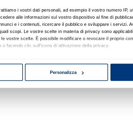
rattiamo i vostri dati personali, ad esempio il vostro numero IP, 
dere alle informazioni sul vostro dispositivo al fine di pubblica
nunci e i contenuti, ricercare il pubblico e sviluppare i servizi. A
r quali scopi. Le vostre scelte in materia di privacy sono applicabi
casa e varie
to le vostre scelte. È possibile modificare o revocare il proprio 
R)
 o facendo clic sull'icona di attivazione della privacy.
mo anche:
rni - Liquidazione Giudiziale
oni sulla tua posizione geografica, con un'approssimazione di qu
 - Lotto: 1
Personalizza
spositivo, scansionandolo attivamente alla ricerca di caratteristich
 29/09/2026
aborati i tuoi dati personali e imposta le tue preferenze nella
s
consenso in qualsiasi momento dalla Dichiarazione sui cookie.
nalizzare contenuti ed annunci, per fornire funzionalità dei socia
inoltre informazioni sul modo in cui utilizza il nostro sito con i 
icità e social media, i quali potrebbero combinarle con altre inform