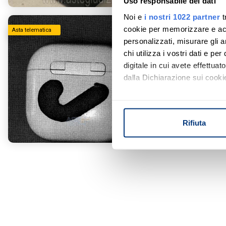
Uso responsabile dei dati
Noi e
i nostri 1022 partner
t
cookie per memorizzare e acce
Prezzo base
Asta telematica
personalizzati, misurare gli an
€ 5.560
chi utilizza i vostri dati e pe
Mobili da 
digitale in cui avete effettua
- - Terni (T
dalla Dichiarazione sui cookie
Con il tuo consenso, vorrem
Tribunale di Te
raccogliere informazi
Ruolo: 2 / 2026
Rifiuta
Identificare il tuo di
Data udienza:
digitali).
Approfondisci come vengono el
modificare o ritirare il tuo 
Utilizziamo i cookie per perso
nostro traffico. Condividiamo 
di analisi dei dati web, pubbl