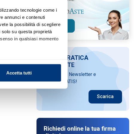
utilizzando tecnologie come i
re annunci e contenuti
vete la possibilità di scegliere
Scopri
li solo su questa proprietà
consenso in qualsiasi momento
GUIDA PRATICA
ALLE ASTE
alche metro,
Accetta tutti
Iscriviti alla Newsletter e
Aggiungi ai preferiti
Condividi
e specifiche (impronte
scarica GRATIS!
ezione dettagli
. Puoi
Scarica
l media e per analizzare il
nostri partner che si occupano
azioni che ha fornito loro o
Richiedi online la tua firma