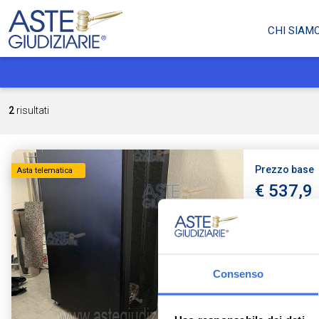
CHI SIAM
2
risultati
Prezzo base
Asta telematica
€ 537,9
Arredi da 
Via del Riv
Consenso
Tribunale di Te
Ruolo: 15 / 202
Data udienza: