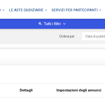
O
LE ASTE GIUDIZIARIE
SERVIZI PER PARTECIPANTI
Tutti i filtri
Ordina per
ufficio e varie
o, 212, 05100 Terni TR, Italia - Terni (TR)
Dettagli
Impostazioni degli annunci
rni - Liquidazione Giudiziale
5 - Lotto: 4
 04/11/2026