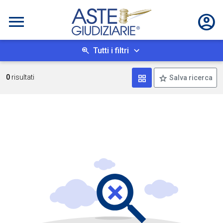
Tutti i filtri
Mostra come box
0
risultati
Salva ricerca