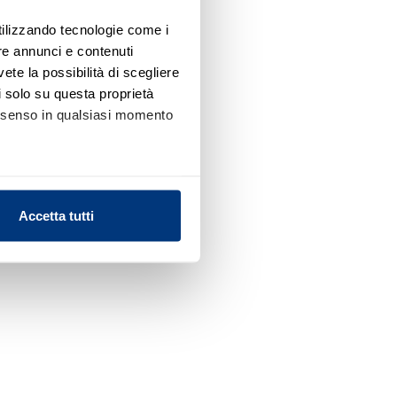
utilizzando tecnologie come i
re annunci e contenuti
vete la possibilità di scegliere
li solo su questa proprietà
consenso in qualsiasi momento
alche metro,
Accetta tutti
e specifiche (impronte
ezione dettagli
. Puoi
l media e per analizzare il
nostri partner che si occupano
azioni che ha fornito loro o