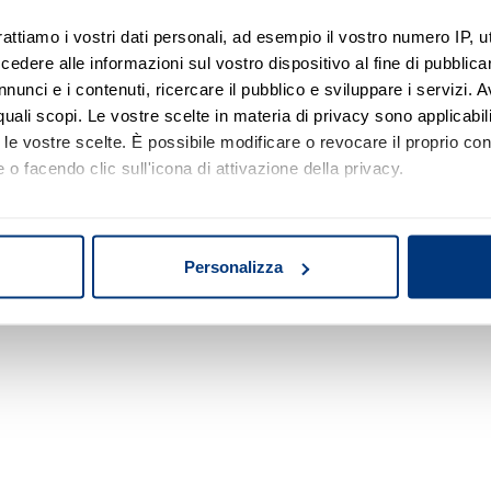
rattiamo i vostri dati personali, ad esempio il vostro numero IP, 
dere alle informazioni sul vostro dispositivo al fine di pubblica
Nessun risultato di ricerca
nunci e i contenuti, ricercare il pubblico e sviluppare i servizi. A
r quali scopi. Le vostre scelte in materia di privacy sono applicabi
Prova a modificare o rimuovere alcuni filtri o
to le vostre scelte. È possibile modificare o revocare il proprio 
a cambiare l'area di ricerca.
 o facendo clic sull'icona di attivazione della privacy.
mo anche:
oni sulla tua posizione geografica, con un'approssimazione di qu
Personalizza
spositivo, scansionandolo attivamente alla ricerca di caratteristich
aborati i tuoi dati personali e imposta le tue preferenze nella
s
consenso in qualsiasi momento dalla Dichiarazione sui cookie.
nalizzare contenuti ed annunci, per fornire funzionalità dei socia
inoltre informazioni sul modo in cui utilizza il nostro sito con i 
icità e social media, i quali potrebbero combinarle con altre inform