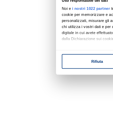
Uso responsabile dei dati
Noi e
i nostri 1022 partner
t
cookie per memorizzare e acce
personalizzati, misurare gli an
chi utilizza i vostri dati e pe
digitale in cui avete effettua
dalla Dichiarazione sui cookie
Con il tuo consenso, vorrem
raccogliere informazi
Rifiuta
Identificare il tuo di
digitali).
Approfondisci come vengono el
modificare o ritirare il tuo 
Utilizziamo i cookie per perso
nostro traffico. Condividiamo 
di analisi dei dati web, pubbl