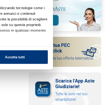
utilizzando tecnologie come i
re annunci e contenuti
vete la possibilità di scegliere
Scopri
li solo su questa proprietà
consenso in qualsiasi momento
Attiva la tua PEC
in pochi click
alche metro,
Accetta tutti
E trasmetti la tua offerta telematica!
Aggiungi ai preferiti
Condividi
e specifiche (impronte
ezione dettagli
. Puoi
Scarica l'App Aste
Giudiziarie!
l media e per analizzare il
Tutte le aste nel tuo
nostri partner che si occupano
smartphone!
azioni che ha fornito loro o