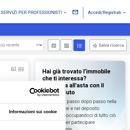
Accedi/Registrati
SERVIZI PER PROFESSIONISTI
Mostra mappa
Mostra come box
Mostra come lista
Salva ricerca
Hai già trovato l’immobile
che ti interessa?
Partecipa all'asta con il
nostro aiuto
Ti guidiamo passo dopo passo nella
preparazione e nel deposito
Informazioni sui cookie
dell’offerta, occupandoci di tutto ciò
che serve per partecipare
Aggiungi ai preferiti
Condividi
correttamente.