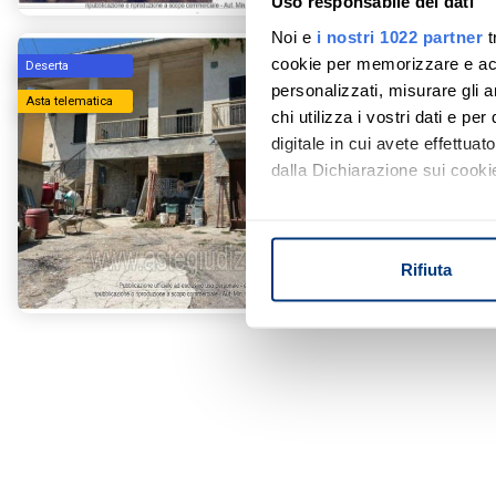
Uso responsabile dei dati
Noi e
i nostri 1022 partner
t
cookie per memorizzare e acce
Prezzo base
Deserta
personalizzati, misurare gli an
€ 14.92
Asta telematica
chi utilizza i vostri dati e pe
Abitazione
digitale in cui avete effettua
Contrada C
dalla Dichiarazione sui cookie
Con il tuo consenso, vorrem
Tribunale di T
raccogliere informazi
Ruolo: 18 / 20
Rifiuta
Identificare il tuo di
Data udienza:
digitali).
Approfondisci come vengono el
modificare o ritirare il tuo 
Utilizziamo i cookie per perso
nostro traffico. Condividiamo 
di analisi dei dati web, pubbl