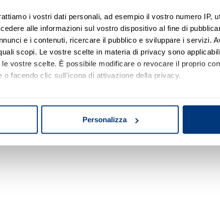
rattiamo i vostri dati personali, ad esempio il vostro numero IP, 
dere alle informazioni sul vostro dispositivo al fine di pubblica
nunci e i contenuti, ricercare il pubblico e sviluppare i servizi. A
5
r quali scopi. Le vostre scelte in materia di privacy sono applicabi
 di tipo civile, porzione di immobile, terreno
to le vostre scelte. È possibile modificare o revocare il proprio 
asanova - Cortino (TE)
 o facendo clic sull'icona di attivazione della privacy.
mo anche:
eramo - Liquidazione controllata
oni sulla tua posizione geografica, con un'approssimazione di qu
25 - Lotto: 01
Personalizza
spositivo, scansionandolo attivamente alla ricerca di caratteristich
 28/07/2026
aborati i tuoi dati personali e imposta le tue preferenze nella
s
consenso in qualsiasi momento dalla Dichiarazione sui cookie.
nalizzare contenuti ed annunci, per fornire funzionalità dei socia
inoltre informazioni sul modo in cui utilizza il nostro sito con i 
icità e social media, i quali potrebbero combinarle con altre inform