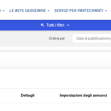
O
LE ASTE GIUDIZIARIE
SERVIZI PER PARTECIPANTI
Tutti i filtri
Ordina per
asanova - Cortino (TE)
Dettagli
Impostazioni degli annunci
eramo - Liquidazione controllata
25 - Lotto: 03
 28/07/2026