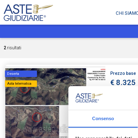
CHI SIAM
2
risultati
Prezzo base
Deserta
€ 8.325
Asta telematica
Terreno
Frazione C
Consenso
Tribunale di T
Ruolo: 18 / 20
Data udienza: