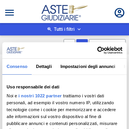
Tutti i filtri
Mostra mappa
Mostra come box
0
risultati
Salva ricerca
Consenso
Dettagli
Impostazioni degli annunci
In
Uso responsabile dei dati
Noi e
i nostri 1022 partner
trattiamo i vostri dati
personali, ad esempio il vostro numero IP, utilizzando
tecnologie come i cookie per memorizzare e accedere
alle informazioni sul vostro dispositivo al fine di
pubblicare annunci e contenuti personalizzati, misurare