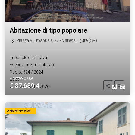
abitazione di tipo popolare
Piazza V. Emanuele, 27 - Varese Ligure (SP)
Tribunale di Genova
Esecuzione Immobiliare
Ruolo: 324 / 2024
Prezzo base
Lotto: 1
€ 87.689,4
Aggiung
Condividi
Udienza: 10/11/2026
Asta telematica