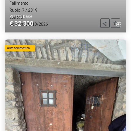
Fallimento
Ruolo: 7 / 2019
Prezzo base
Lotto: 3
€ 32.300
Aggiung
Condividi
Udienza: 28/10/2026
Asta telematica