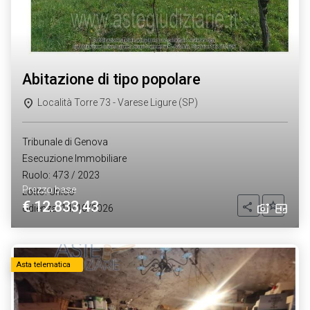
abitazione di tipo popolare
Località Torre 73 - Varese Ligure (SP)
Tribunale di Genova
Esecuzione Immobiliare
Ruolo: 473 / 2023
Prezzo base
Lotto: Unico
€ 12.833,43
Aggiung
Condividi
Udienza: 14/10/2026
Asta telematica