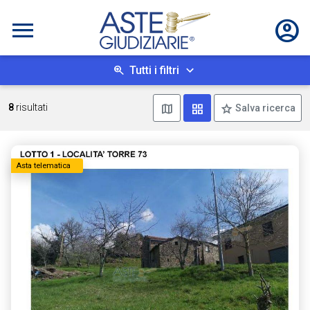
Tutti i filtri
Mostra mappa
Mostra come box
8
risultati
Salva ricerca
Asta telematica