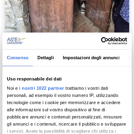
Consenso
Dettagli
Impostazioni degli annunci
In
Uso responsabile dei dati
negozio
Noi e
i nostri 1022 partner
trattiamo i vostri dati
Via Portici, 46 - Varese Ligure (SP)
personali, ad esempio il vostro numero IP, utilizzando
tecnologie come i cookie per memorizzare e accedere
Tribunale di Genova
alle informazioni sul vostro dispositivo al fine di
Esecuzione Immobiliare
pubblicare annunci e contenuti personalizzati, misurare
Ruolo: 324 / 2024
gli annunci e i contenuti, ricercare il pubblico e sviluppare
Prezzo base
Lotto: 3
i servizi. Avete la possibilità di scegliere chi utilizza i