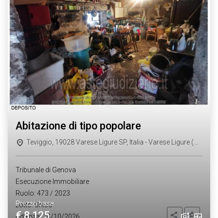
abitazione di tipo popolare
Teviggio, 19028 Varese Ligure SP, Italia - Varese Ligure (SP)
Tribunale di Genova
Esecuzione Immobiliare
Ruolo: 473 / 2023
Prezzo base
Lotto: Unico
€ 8.125
Aggiung
Condividi
Udienza: 14/10/2026