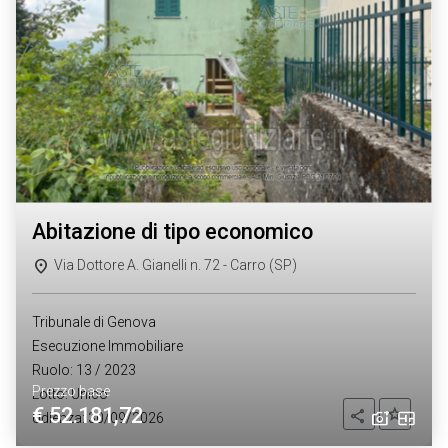
abitazione di tipo economico
Via Dottore A. Gianelli n. 72 - Carro (SP)
Tribunale di Genova
Esecuzione Immobiliare
Ruolo: 13 / 2023
Prezzo base
Lotto: Unico
€ 52.181,72
Aggiung
Condividi
Udienza: 30/09/2026