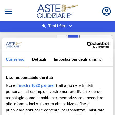
Tutti i filtri
Mostra mappa
Mostra come box
0
risultati
Salva ricerca
Consenso
Dettagli
Impostazioni degli annunci
In
Uso responsabile dei dati
Noi e
i nostri 1022 partner
trattiamo i vostri dati
personali, ad esempio il vostro numero IP, utilizzando
tecnologie come i cookie per memorizzare e accedere
alle informazioni sul vostro dispositivo al fine di
pubblicare annunci e contenuti personalizzati, misurare