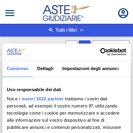
Tutti i filtri
Mostra mappa
Mostra come box
1
risultati
Salva ricerca
Consenso
Dettagli
Impostazioni degli annunci
In
Asta telematica
Uso responsabile dei dati
Noi e
i nostri 1022 partner
trattiamo i vostri dati
personali, ad esempio il vostro numero IP, utilizzando
tecnologie come i cookie per memorizzare e accedere
alle informazioni sul vostro dispositivo al fine di
pubblicare annunci e contenuti personalizzati, misurare