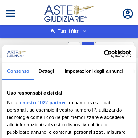
Tutti i filtri
Mostra mappa
Mostra come box
0
risultati
Salva ricerca
Consenso
Dettagli
Impostazioni degli annunci
In
Uso responsabile dei dati
Noi e
i nostri 1022 partner
trattiamo i vostri dati
personali, ad esempio il vostro numero IP, utilizzando
tecnologie come i cookie per memorizzare e accedere
alle informazioni sul vostro dispositivo al fine di
pubblicare annunci e contenuti personalizzati, misurare