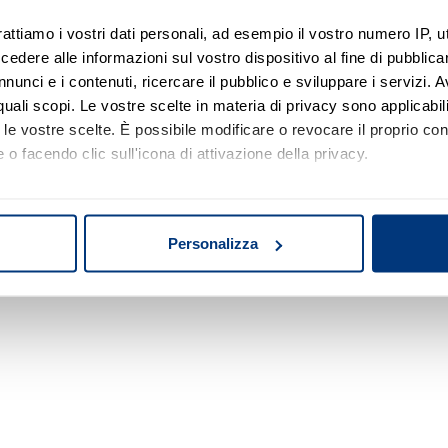
rattiamo i vostri dati personali, ad esempio il vostro numero IP, 
dere alle informazioni sul vostro dispositivo al fine di pubblica
Nessun risultato di ricerca
nunci e i contenuti, ricercare il pubblico e sviluppare i servizi. A
r quali scopi. Le vostre scelte in materia di privacy sono applicabi
Prova a modificare o rimuovere alcuni filtri o
to le vostre scelte. È possibile modificare o revocare il proprio 
a cambiare l'area di ricerca.
 o facendo clic sull'icona di attivazione della privacy.
mo anche:
oni sulla tua posizione geografica, con un'approssimazione di qu
Personalizza
spositivo, scansionandolo attivamente alla ricerca di caratteristich
aborati i tuoi dati personali e imposta le tue preferenze nella
s
consenso in qualsiasi momento dalla Dichiarazione sui cookie.
nalizzare contenuti ed annunci, per fornire funzionalità dei socia
inoltre informazioni sul modo in cui utilizza il nostro sito con i 
icità e social media, i quali potrebbero combinarle con altre inform