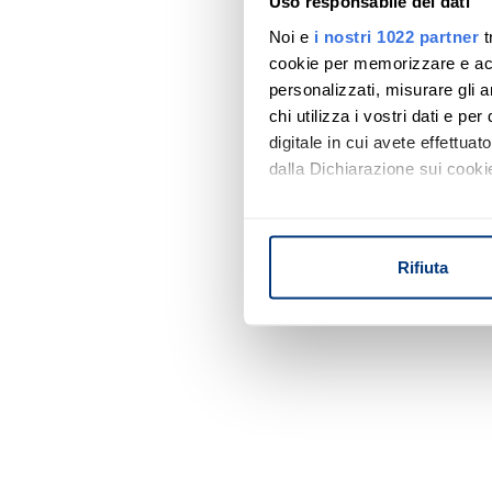
Uso responsabile dei dati
Noi e
i nostri 1022 partner
t
cookie per memorizzare e acce
personalizzati, misurare gli an
chi utilizza i vostri dati e pe
digitale in cui avete effettua
dalla Dichiarazione sui cookie
Con il tuo consenso, vorrem
raccogliere informazi
Rifiuta
Identificare il tuo di
digitali).
Approfondisci come vengono el
modificare o ritirare il tuo 
Utilizziamo i cookie per perso
nostro traffico. Condividiamo 
di analisi dei dati web, pubbl