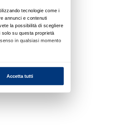
utilizzando tecnologie come i
re annunci e contenuti
vete la possibilità di scegliere
li solo su questa proprietà
consenso in qualsiasi momento
alche metro,
Accetta tutti
e specifiche (impronte
ezione dettagli
. Puoi
l media e per analizzare il
nostri partner che si occupano
azioni che ha fornito loro o