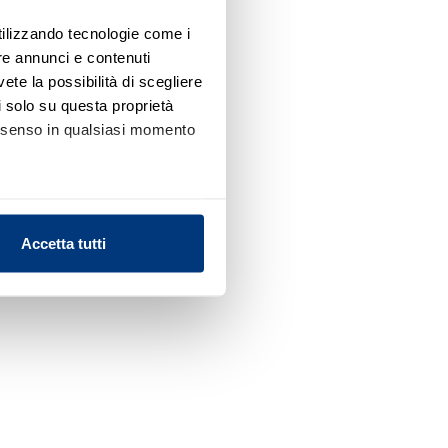
utilizzando tecnologie come i
re annunci e contenuti
vete la possibilità di scegliere
li solo su questa proprietà
consenso in qualsiasi momento
alche metro,
Accetta tutti
e specifiche (impronte
ezione dettagli
. Puoi
l media e per analizzare il
nostri partner che si occupano
azioni che ha fornito loro o