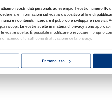
rattiamo i vostri dati personali, ad esempio il vostro numero IP, 
dere alle informazioni sul vostro dispositivo al fine di pubblica
Nessun risultato di ricerca
nunci e i contenuti, ricercare il pubblico e sviluppare i servizi. A
r quali scopi. Le vostre scelte in materia di privacy sono applicabi
Prova a modificare o rimuovere alcuni filtri o
to le vostre scelte. È possibile modificare o revocare il proprio 
a cambiare l'area di ricerca.
 o facendo clic sull'icona di attivazione della privacy.
mo anche:
oni sulla tua posizione geografica, con un'approssimazione di qu
Personalizza
spositivo, scansionandolo attivamente alla ricerca di caratteristich
aborati i tuoi dati personali e imposta le tue preferenze nella
s
consenso in qualsiasi momento dalla Dichiarazione sui cookie.
nalizzare contenuti ed annunci, per fornire funzionalità dei socia
inoltre informazioni sul modo in cui utilizza il nostro sito con i 
icità e social media, i quali potrebbero combinarle con altre inform