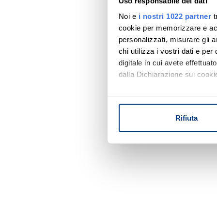
Uso responsabile dei dati
Noi e
i nostri 1022 partner
t
cookie per memorizzare e acce
personalizzati, misurare gli an
chi utilizza i vostri dati e pe
digitale in cui avete effettua
dalla Dichiarazione sui cookie
Con il tuo consenso, vorrem
raccogliere informazi
Rifiuta
Identificare il tuo di
digitali).
Approfondisci come vengono el
modificare o ritirare il tuo 
Utilizziamo i cookie per perso
nostro traffico. Condividiamo 
di analisi dei dati web, pubbl