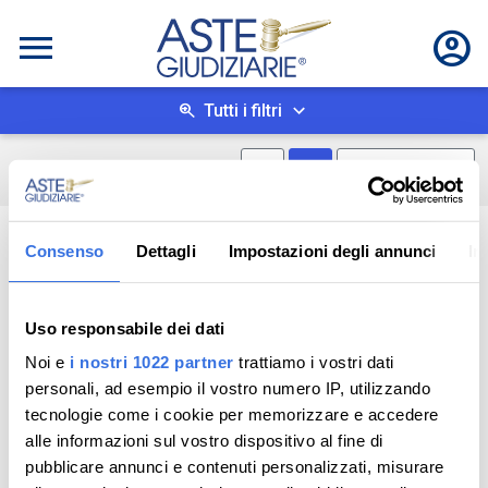
Tutti i filtri
Mostra mappa
Mostra come box
0
risultati
Salva ricerca
Consenso
Dettagli
Impostazioni degli annunci
In
Uso responsabile dei dati
Noi e
i nostri 1022 partner
trattiamo i vostri dati
personali, ad esempio il vostro numero IP, utilizzando
tecnologie come i cookie per memorizzare e accedere
alle informazioni sul vostro dispositivo al fine di
pubblicare annunci e contenuti personalizzati, misurare