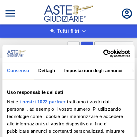
Tutti i filtri
Mostra mappa
Mostra come box
0
risultati
Salva ricerca
Consenso
Dettagli
Impostazioni degli annunci
In
Uso responsabile dei dati
Noi e
i nostri 1022 partner
trattiamo i vostri dati
personali, ad esempio il vostro numero IP, utilizzando
tecnologie come i cookie per memorizzare e accedere
alle informazioni sul vostro dispositivo al fine di
pubblicare annunci e contenuti personalizzati, misurare