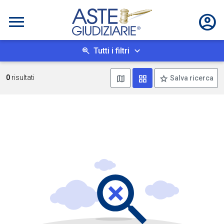
Tutti i filtri
Mostra mappa
Mostra come box
0
risultati
Salva ricerca