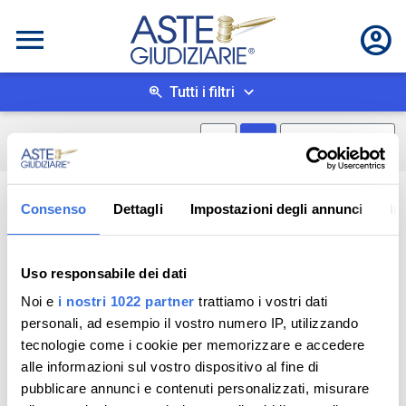
Tutti i filtri
Mostra mappa
Mostra come box
0
risultati
Salva ricerca
Consenso
Dettagli
Impostazioni degli annunci
In
Uso responsabile dei dati
Noi e
i nostri 1022 partner
trattiamo i vostri dati
personali, ad esempio il vostro numero IP, utilizzando
tecnologie come i cookie per memorizzare e accedere
alle informazioni sul vostro dispositivo al fine di
pubblicare annunci e contenuti personalizzati, misurare