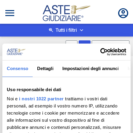
Tutti i filtri
Mostra mappa
Mostra come box
0
risultati
Salva ricerca
Consenso
Dettagli
Impostazioni degli annunci
In
Uso responsabile dei dati
Noi e
i nostri 1022 partner
trattiamo i vostri dati
personali, ad esempio il vostro numero IP, utilizzando
tecnologie come i cookie per memorizzare e accedere
alle informazioni sul vostro dispositivo al fine di
pubblicare annunci e contenuti personalizzati, misurare