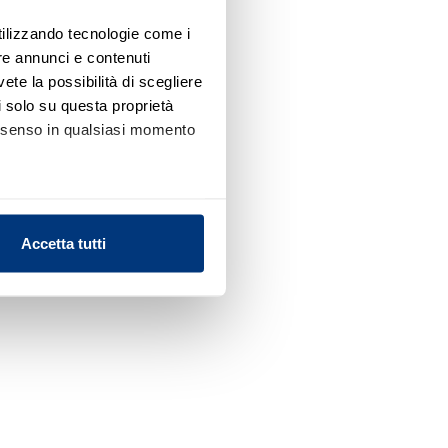
utilizzando tecnologie come i
re annunci e contenuti
vete la possibilità di scegliere
li solo su questa proprietà
consenso in qualsiasi momento
alche metro,
Accetta tutti
e specifiche (impronte
ezione dettagli
. Puoi
l media e per analizzare il
nostri partner che si occupano
azioni che ha fornito loro o