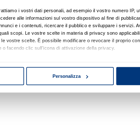
rattiamo i vostri dati personali, ad esempio il vostro numero IP, 
dere alle informazioni sul vostro dispositivo al fine di pubblica
Nessun risultato di ricerca
nunci e i contenuti, ricercare il pubblico e sviluppare i servizi. A
r quali scopi. Le vostre scelte in materia di privacy sono applicabi
Prova a modificare o rimuovere alcuni filtri o
to le vostre scelte. È possibile modificare o revocare il proprio 
a cambiare l'area di ricerca.
 o facendo clic sull'icona di attivazione della privacy.
mo anche:
oni sulla tua posizione geografica, con un'approssimazione di qu
Personalizza
spositivo, scansionandolo attivamente alla ricerca di caratteristich
aborati i tuoi dati personali e imposta le tue preferenze nella
s
consenso in qualsiasi momento dalla Dichiarazione sui cookie.
nalizzare contenuti ed annunci, per fornire funzionalità dei socia
inoltre informazioni sul modo in cui utilizza il nostro sito con i 
icità e social media, i quali potrebbero combinarle con altre inform