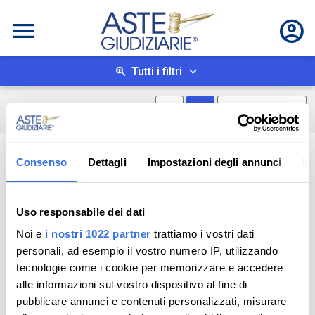
Tutti i filtri
Mostra mappa
Mostra come box
0
risultati
Salva ricerca
Consenso
Dettagli
Impostazioni degli annunci
In
Uso responsabile dei dati
Noi e
i nostri 1022 partner
trattiamo i vostri dati
personali, ad esempio il vostro numero IP, utilizzando
tecnologie come i cookie per memorizzare e accedere
alle informazioni sul vostro dispositivo al fine di
pubblicare annunci e contenuti personalizzati, misurare