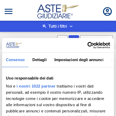
Tutti i filtri
Mostra mappa
Mostra come box
0
risultati
Salva ricerca
Consenso
Dettagli
Impostazioni degli annunci
In
Uso responsabile dei dati
Noi e
i nostri 1022 partner
trattiamo i vostri dati
personali, ad esempio il vostro numero IP, utilizzando
tecnologie come i cookie per memorizzare e accedere
alle informazioni sul vostro dispositivo al fine di
pubblicare annunci e contenuti personalizzati, misurare