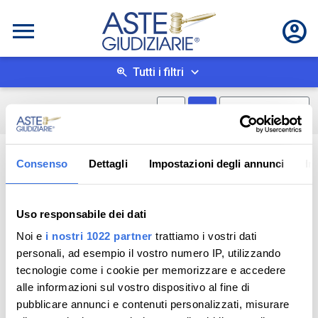
Tutti i filtri
Mostra mappa
Mostra come box
0
risultati
Salva ricerca
Consenso
Dettagli
Impostazioni degli annunci
In
Uso responsabile dei dati
Noi e
i nostri 1022 partner
trattiamo i vostri dati
personali, ad esempio il vostro numero IP, utilizzando
tecnologie come i cookie per memorizzare e accedere
alle informazioni sul vostro dispositivo al fine di
pubblicare annunci e contenuti personalizzati, misurare