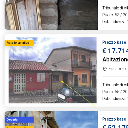
Tribunale di V
Ruolo: 53 / 202
Data udienza:
Prezzo base
Asta telematica
€ 17.71
Abitazion
Frazione d
Tribunale di V
Ruolo: 55 / 20
Data udienza:
Prezzo base
Deserta
€ 52.17