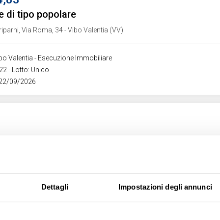
e di tipo popolare
iparni, Via Roma, 34 - Vibo Valentia (VV)
ibo Valentia - Esecuzione Immobiliare
22 - Lotto: Unico
 22/09/2026
 di tipo ultrapopolare
Pellico, 76 - Serra San Bruno (VV)
Dettagli
Impostazioni degli annunci
ibo Valentia - Esecuzione Immobiliare
4 - Lotto: 3
 17/09/2026