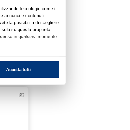
utilizzando tecnologie come i
re annunci e contenuti
vete la possibilità di scegliere
li solo su questa proprietà
consenso in qualsiasi momento
alche metro,
Accetta tutti
e specifiche (impronte
Aggiungi ai preferiti
Condividi
ezione dettagli
. Puoi
l media e per analizzare il
nostri partner che si occupano
azioni che ha fornito loro o