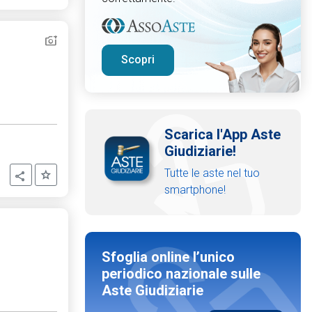
Scopri
Scarica l'App Aste
Giudiziarie!
Tutte le aste nel tuo
Aggiungi ai preferiti
Condividi
smartphone!
Sfoglia online l’unico
periodico nazionale sulle
Aste Giudiziarie