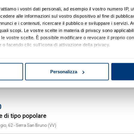
rattiamo i vostri dati personali, ad esempio il vostro numero IP, 
dere alle informazioni sul vostro dispositivo al fine di pubblica
nunci e i contenuti, ricercare il pubblico e sviluppare i servizi. A
r quali scopi. Le vostre scelte in materia di privacy sono applicabi
 di tipo ultrapopolare
to le vostre scelte. È possibile modificare o revocare il proprio 
 o facendo clic sull'icona di attivazione della privacy.
Pellico, 76 - Serra San Bruno (VV)
mo anche:
ibo Valentia - Esecuzione Immobiliare
oni sulla tua posizione geografica, con un'approssimazione di qu
4 - Lotto: 2
Personalizza
spositivo, scansionandolo attivamente alla ricerca di caratteristich
 17/09/2026
aborati i tuoi dati personali e imposta le tue preferenze nella
s
consenso in qualsiasi momento dalla Dichiarazione sui cookie.
0
nalizzare contenuti ed annunci, per fornire funzionalità dei socia
e di tipo popolare
inoltre informazioni sul modo in cui utilizza il nostro sito con i 
agio, 62 - Serra San Bruno (VV)
icità e social media, i quali potrebbero combinarle con altre inform
lizzo dei loro servizi.