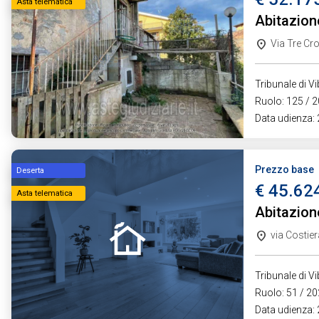
Asta telematica
Abitazione
Via Tre Cro
Tribunale di V
Ruolo: 125 / 2
Data udienza:
Prezzo base
Deserta
€ 45.62
Asta telematica
Abitazion
via Costier
Tribunale di V
Ruolo: 51 / 20
Data udienza: