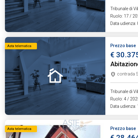
Tribunale di V
Ruolo: 17 / 202
Data udienza:
Prezzo base
Asta telematica
€ 30.37
Abitazion
contrada S
Tribunale di V
Ruolo: 4 / 2025
Data udienza:
Prezzo base
Asta telematica
€ 28.46