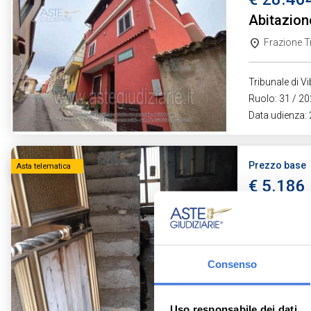
Abitazion
Frazione Tr
Tribunale di V
Ruolo: 31 / 20
Data udienza:
Prezzo base
Asta telematica
€ 5.186
Abitazione
via Silvio 
Consenso
Tribunale di V
Ruolo: 53 / 202
Data udienza:
Uso responsabile dei dati