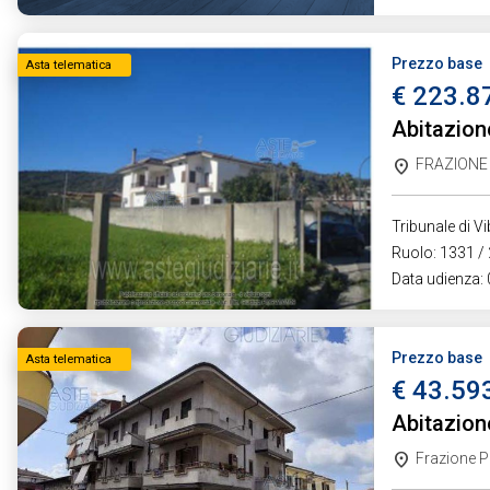
Prezzo base
Asta telematica
€ 223.8
Abitazione
FRAZIONE 
Tribunale di V
Ruolo: 1331 / 
Data udienza:
Prezzo base
Asta telematica
€ 43.59
Abitazion
Frazione Pa