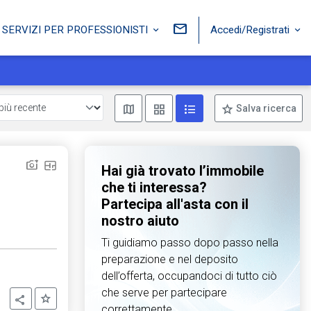
Accedi/Registrati
SERVIZI PER PROFESSIONISTI
Mostra mappa
Mostra come box
Mostra come lista
Salva ricerca
Hai già trovato l’immobile
che ti interessa?
Partecipa all'asta con il
nostro aiuto
Ti guidiamo passo dopo passo nella
preparazione e nel deposito
dell’offerta, occupandoci di tutto ciò
che serve per partecipare
Aggiungi ai preferiti
Condividi
correttamente.