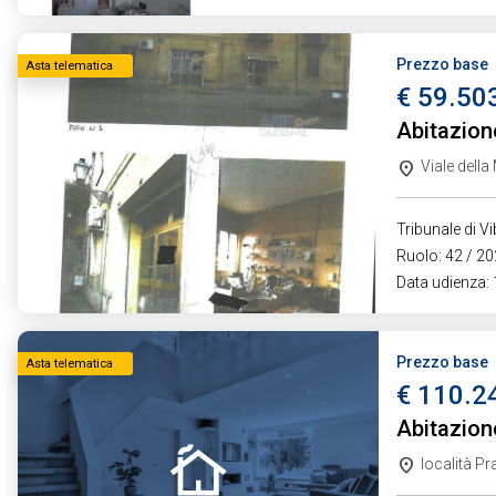
Prezzo base
Asta telematica
€ 59.50
Abitazion
Viale dell
Tribunale di V
Ruolo: 42 / 202
Data udienza:
Prezzo base
Asta telematica
€ 110.2
Abitazion
località Pr