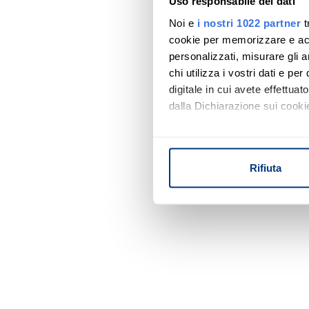
Uso responsabile dei dati
Noi e
i nostri 1022 partner
t
cookie per memorizzare e acce
personalizzati, misurare gli an
chi utilizza i vostri dati e pe
digitale in cui avete effettua
dalla Dichiarazione sui cookie
Con il tuo consenso, vorrem
raccogliere informazi
Rifiuta
Identificare il tuo di
digitali).
Approfondisci come vengono el
modificare o ritirare il tuo 
Utilizziamo i cookie per perso
nostro traffico. Condividiamo 
di analisi dei dati web, pubbl