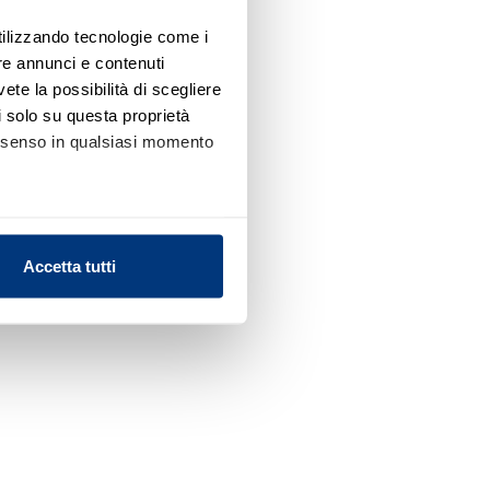
utilizzando tecnologie come i
re annunci e contenuti
vete la possibilità di scegliere
li solo su questa proprietà
consenso in qualsiasi momento
alche metro,
Accetta tutti
e specifiche (impronte
ezione dettagli
. Puoi
l media e per analizzare il
nostri partner che si occupano
azioni che ha fornito loro o