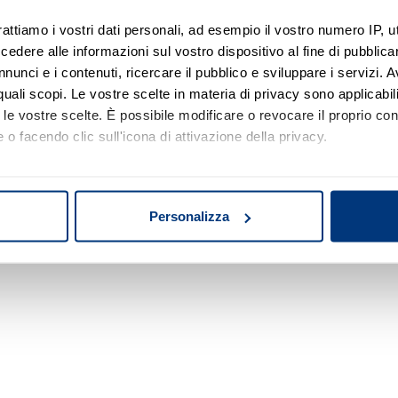
rattiamo i vostri dati personali, ad esempio il vostro numero IP, 
dere alle informazioni sul vostro dispositivo al fine di pubblica
Nessun risultato di ricerca
nunci e i contenuti, ricercare il pubblico e sviluppare i servizi. A
r quali scopi. Le vostre scelte in materia di privacy sono applicabi
Prova a modificare o rimuovere alcuni filtri o
to le vostre scelte. È possibile modificare o revocare il proprio 
a cambiare l'area di ricerca.
 o facendo clic sull'icona di attivazione della privacy.
mo anche:
oni sulla tua posizione geografica, con un'approssimazione di qu
Personalizza
spositivo, scansionandolo attivamente alla ricerca di caratteristich
aborati i tuoi dati personali e imposta le tue preferenze nella
s
consenso in qualsiasi momento dalla Dichiarazione sui cookie.
nalizzare contenuti ed annunci, per fornire funzionalità dei socia
inoltre informazioni sul modo in cui utilizza il nostro sito con i 
icità e social media, i quali potrebbero combinarle con altre inform