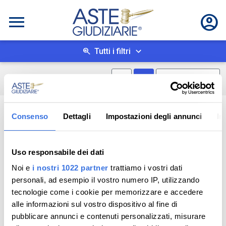
Tutti i filtri
Mostra mappa
Mostra come box
0
risultati
Salva ricerca
Consenso
Dettagli
Impostazioni degli annunci
In
Uso responsabile dei dati
Noi e
i nostri 1022 partner
trattiamo i vostri dati
personali, ad esempio il vostro numero IP, utilizzando
tecnologie come i cookie per memorizzare e accedere
alle informazioni sul vostro dispositivo al fine di
pubblicare annunci e contenuti personalizzati, misurare