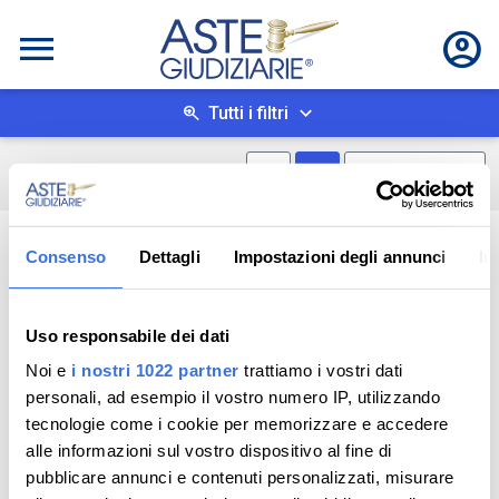
Tutti i filtri
Mostra mappa
Mostra come box
0
risultati
Salva ricerca
Consenso
Dettagli
Impostazioni degli annunci
In
Uso responsabile dei dati
Noi e
i nostri 1022 partner
trattiamo i vostri dati
personali, ad esempio il vostro numero IP, utilizzando
tecnologie come i cookie per memorizzare e accedere
alle informazioni sul vostro dispositivo al fine di
pubblicare annunci e contenuti personalizzati, misurare