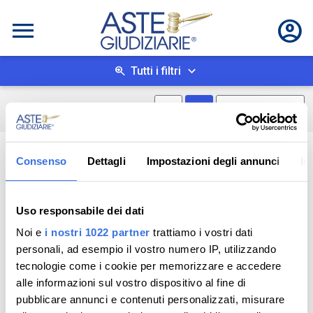
Tutti i filtri
Mostra mappa
Mostra come box
0
risultati
Salva ricerca
Consenso
Dettagli
Impostazioni degli annunci
In
Uso responsabile dei dati
Noi e
i nostri 1022 partner
trattiamo i vostri dati
personali, ad esempio il vostro numero IP, utilizzando
tecnologie come i cookie per memorizzare e accedere
alle informazioni sul vostro dispositivo al fine di
pubblicare annunci e contenuti personalizzati, misurare