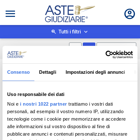
Tutti i filtri
Mostra mappa
Mostra come box
0
risultati
Salva ricerca
Consenso
Dettagli
Impostazioni degli annunci
In
Uso responsabile dei dati
Noi e
i nostri 1022 partner
trattiamo i vostri dati
personali, ad esempio il vostro numero IP, utilizzando
tecnologie come i cookie per memorizzare e accedere
alle informazioni sul vostro dispositivo al fine di
pubblicare annunci e contenuti personalizzati, misurare