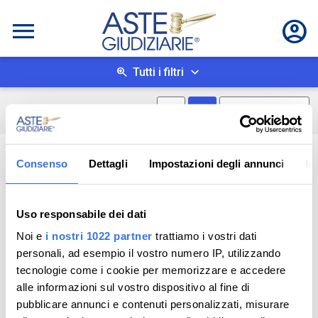
Tutti i filtri
Mostra mappa
Mostra come box
0
risultati
Salva ricerca
Consenso
Dettagli
Impostazioni degli annunci
In
Uso responsabile dei dati
Noi e
i nostri 1022 partner
trattiamo i vostri dati
personali, ad esempio il vostro numero IP, utilizzando
tecnologie come i cookie per memorizzare e accedere
alle informazioni sul vostro dispositivo al fine di
pubblicare annunci e contenuti personalizzati, misurare