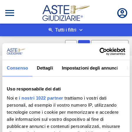
Tutti i filtri
Mostra mappa
Mostra come box
0
risultati
Salva ricerca
Consenso
Dettagli
Impostazioni degli annunci
In
Uso responsabile dei dati
Noi e
i nostri 1022 partner
trattiamo i vostri dati
personali, ad esempio il vostro numero IP, utilizzando
tecnologie come i cookie per memorizzare e accedere
alle informazioni sul vostro dispositivo al fine di
pubblicare annunci e contenuti personalizzati, misurare