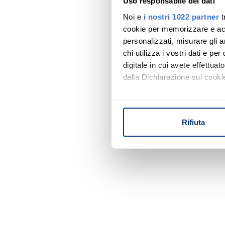
Uso responsabile dei dati
Noi e
i nostri 1022 partner
t
cookie per memorizzare e acce
personalizzati, misurare gli an
chi utilizza i vostri dati e pe
digitale in cui avete effettua
dalla Dichiarazione sui cookie
Con il tuo consenso, vorrem
raccogliere informazi
Rifiuta
Identificare il tuo di
digitali).
Approfondisci come vengono el
modificare o ritirare il tuo 
Utilizziamo i cookie per perso
nostro traffico. Condividiamo 
di analisi dei dati web, pubbl