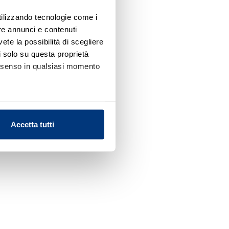
utilizzando tecnologie come i
re annunci e contenuti
vete la possibilità di scegliere
li solo su questa proprietà
consenso in qualsiasi momento
alche metro,
Accetta tutti
e specifiche (impronte
ezione dettagli
. Puoi
l media e per analizzare il
nostri partner che si occupano
azioni che ha fornito loro o