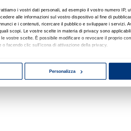
rattiamo i vostri dati personali, ad esempio il vostro numero IP, 
dere alle informazioni sul vostro dispositivo al fine di pubblica
Nessun risultato di ricerca
nunci e i contenuti, ricercare il pubblico e sviluppare i servizi. A
r quali scopi. Le vostre scelte in materia di privacy sono applicabi
Prova a modificare o rimuovere alcuni filtri o
to le vostre scelte. È possibile modificare o revocare il proprio 
a cambiare l'area di ricerca.
 o facendo clic sull'icona di attivazione della privacy.
mo anche:
oni sulla tua posizione geografica, con un'approssimazione di qu
Personalizza
spositivo, scansionandolo attivamente alla ricerca di caratteristich
aborati i tuoi dati personali e imposta le tue preferenze nella
s
consenso in qualsiasi momento dalla Dichiarazione sui cookie.
nalizzare contenuti ed annunci, per fornire funzionalità dei socia
inoltre informazioni sul modo in cui utilizza il nostro sito con i 
icità e social media, i quali potrebbero combinarle con altre inform